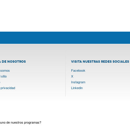
A DE NOSOTROS
VISITA NUESTRAS REDES SOCIALES
 somos
Facebook
sitio
X
o
Instagram
 privacidad
Linkedin
lguno de nuestros programas?