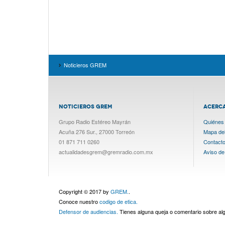
Noticieros GREM
NOTICIEROS GREM
ACERC
Grupo Radio Estéreo Mayrán
Quiénes
Acuña 276 Sur., 27000 Torreón
Mapa del 
01 871 711 0260
Contact
actualidadesgrem@gremradio.com.mx
Aviso de
Copyright © 2017 by
GREM.
.
Conoce nuestro
codigo de etica.
Defensor de audiencias.
Tienes alguna queja o comentario sobre a