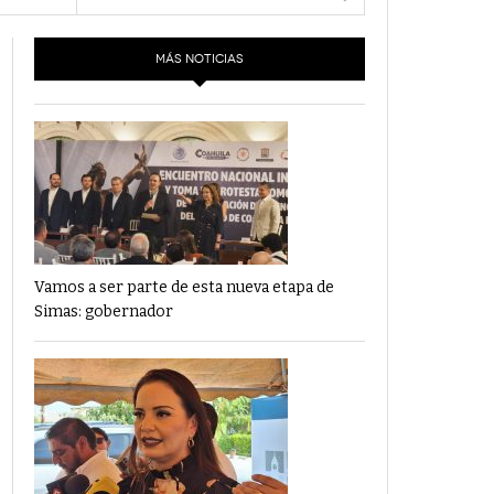
- 6 junio,
Los Dichos Y La Velocidad Por PC29
2022
MÁS NOTICIAS
‘Los Partidos Políticos No Merecen
- 18 mayo, 2022
Financiamiento’ Por PC29
‘La Laguna: Bomba De Tiempo Por Falta De
- 17 mayo, 2021
Planeación’ Por PC29
‘Las Corrupciones, Sus Formas Y Efectos’ Por
- 7 mayo, 2021
PC29
Vamos a ser parte de esta nueva etapa de
Simas: gobernador