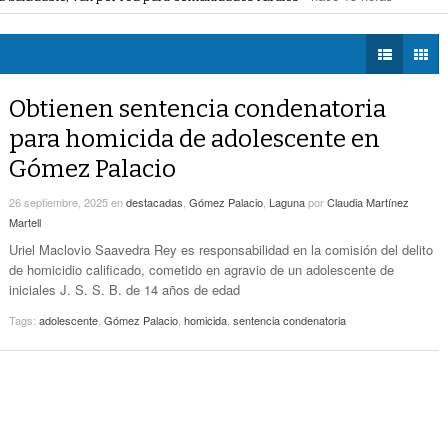
voto ciudadano a 50 jueces en 2028
- hace 14 horas -
DIÁLOGOS CON LA
- hace 14 horas -
Detectan Robo A Través Del C2
na Lerdo; cámaras captan a responsables
- hace 14 horas -
HISTORIA
regulación de lotes baldíos
- hace 14 horas -
TWEETS AND
Sistema Vial Revolución-Vasconcelos Tiene Un
BEATS
Obtienen sentencia condenatoria
- hace 16 horas -
Avance De 33 Por Ciento
LA MEJOR 97.1
para homicida de adolescente en
ESTÉREO GALLITO
No Hubo Daños A Obras Del Sistema Vial
Gómez Palacio
- hace
Abastos- Independencia Por Las Lluvias
16 horas -
26 septiembre, 2025
en
destacadas
,
Gómez Palacio
,
Laguna
por
Claudia Martínez
Martell
Coparmex Laguna Se Reunirá Con CFE La
- hace 16 horas -
Próxima Semana
Uriel Maclovio Saavedra Rey es responsabilidad en la comisión del delito
de homicidio calificado, cometido en agravio de un adolescente de
iniciales J. S. S. B. de 14 años de edad
Tags:
adolescente
,
Gómez Palacio
,
homicida
,
sentencia condenatoria