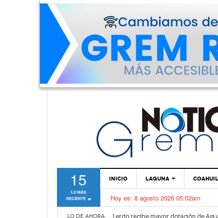
15
INICIO
LAGUNA
COAHUI
LO MÁS
Hoy es:
8 agosto 2026 05:02am
RECIENTE
TORREÓN
Vamos a ser parte de esta nueva et
Lerdo recibe mayor dotación de Agu
GÓMEZ PALACIO
LO DE AHORA: