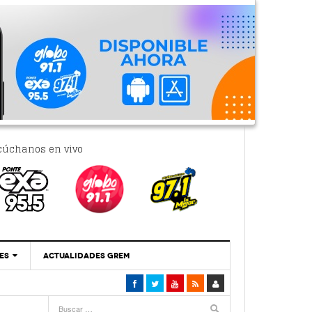
cúchanos en vivo
ES
ACTUALIDADES GREM
‘Se Vale Soñar Con Una Contraloría Ciudadana’
- 6 febrero, 2023
Por PC29