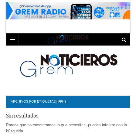
INICIO
LAGUNA
COAHUILA
TORREÓN
DURANGO
GÓMEZ PALACIO
ARCHIVOS POR ETIQUETAS:
DEPORTES
LERDO
IFFHS
PROGRAMAS
Sin resultados
Parece que no encontramos lo que necesitas, puedes intentar con la
COLABORADORES
EXA
búsqueda