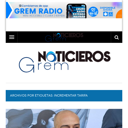
INICIO
LAGUNA
COAHUILA
TORREÓN
DURANGO
GÓMEZ PALACIO
ARCHIVOS POR ETIQUETAS:
DEPORTES
LERDO
INCREMENTAR TARIFA
PROGRAMAS
COLABORADORES
EXA