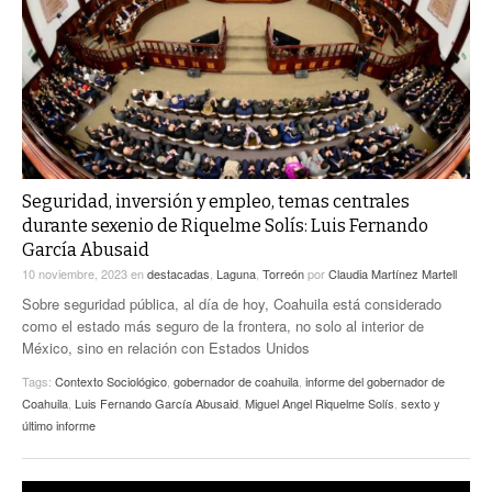
ACTUALIDADES GREM
PC29
EL EXACTO
GLOBO
EXA INFORMA
CONTEXTOS
DIÁLOGOS CON LA HISTORIA
TRAYECTO LAGUNA
TWEETS AND BEATS
A MEDIA MAÑANA
LA MEJOR 97.1 ESTÉREO GALLITO
A TODA LEY
Seguridad, inversión y empleo, temas centrales
ACTUALIDADES GREM
durante sexenio de Riquelme Solís: Luis Fernando
ENTRE LAGUNEROS
García Abusaid
PULSO
10 noviembre, 2023
en
destacadas
,
Laguna
,
Torreón
por
Claudia Martínez Martell
LA MEJOR INFORMACIÓN
Sobre seguridad pública, al día de hoy, Coahuila está considerado
como el estado más seguro de la frontera, no solo al interior de
México, sino en relación con Estados Unidos
Tags:
Contexto Sociológico
,
gobernador de coahuila
,
informe del gobernador de
Coahuila
,
Luis Fernando García Abusaid
,
Miguel Angel Riquelme Solís
,
sexto y
último informe