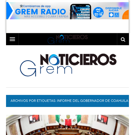
INICIO
LAGUNA
COAHUILA
TORREÓN
DURANGO
GÓMEZ PALACIO
ARCHIVOS POR ETIQUETAS:
DEPORTES
LERDO
INFORME DEL GOBERNADOR DE COAHUILA
PROGRAMAS
COLABORADORES
EXA