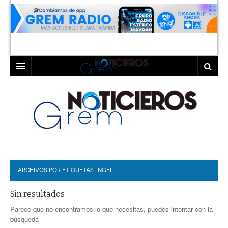
INICIO
LAGUNA
COAHUILA
TORREÓN
DURANGO
GÓMEZ PALACIO
ARCHIVOS POR ETIQUETAS:
DEPORTES
LERDO
INGEI
PROGRAMAS
Sin resultados
Parece que no encontramos lo que necesitas, puedes intentar con la
COLABORADORES
EXA
búsqueda