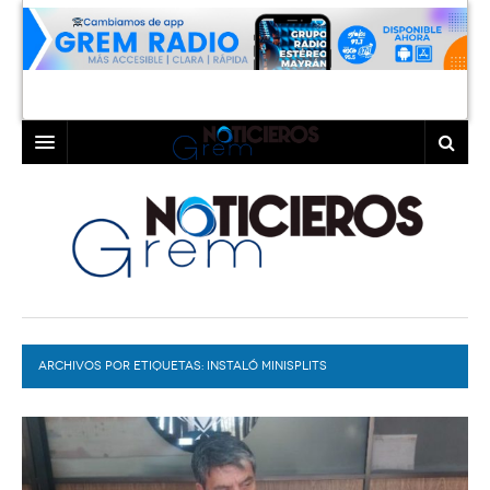
INICIO
LAGUNA
COAHUILA
TORREÓN
DURANGO
GÓMEZ PALACIO
ARCHIVOS POR ETIQUETAS:
DEPORTES
LERDO
INSTALÓ MINISPLITS
PROGRAMAS
COLABORADORES
EXA