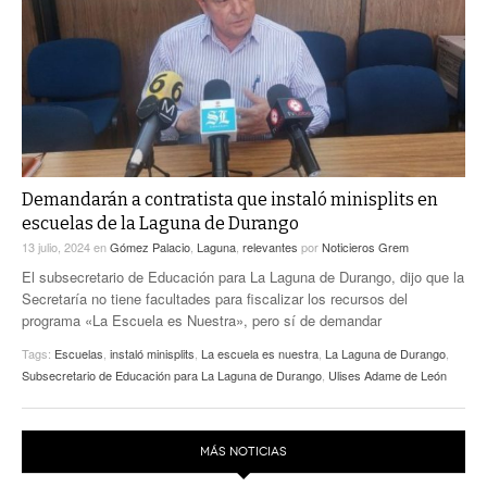
ACTUALIDADES GREM
PC29
EL EXACTO
GLOBO
EXA INFORMA
CONTEXTOS
DIÁLOGOS CON LA HISTORIA
TRAYECTO LAGUNA
TWEETS AND BEATS
A MEDIA MAÑANA
LA MEJOR 97.1 ESTÉREO GALLITO
A TODA LEY
Demandarán a contratista que instaló minisplits en
ACTUALIDADES GREM
escuelas de la Laguna de Durango
ENTRE LAGUNEROS
PULSO
13 julio, 2024
en
Gómez Palacio
,
Laguna
,
relevantes
por
Noticieros Grem
El subsecretario de Educación para La Laguna de Durango, dijo que la
LA MEJOR INFORMACIÓN
Secretaría no tiene facultades para fiscalizar los recursos del
programa «La Escuela es Nuestra», pero sí de demandar
Tags:
Escuelas
,
instaló minisplits
,
La escuela es nuestra
,
La Laguna de Durango
,
Subsecretario de Educación para La Laguna de Durango
,
Ulises Adame de León
MÁS NOTICIAS