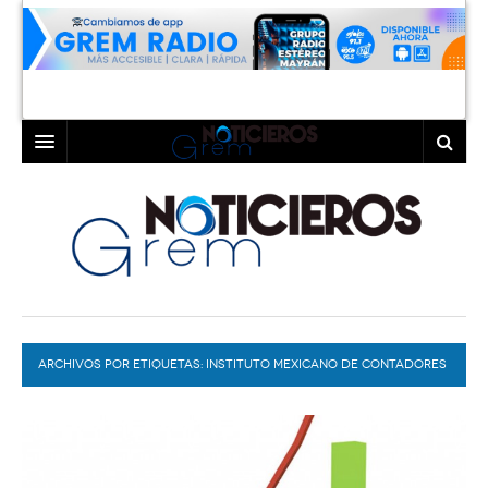
INICIO
LAGUNA
COAHUILA
TORREÓN
DURANGO
GÓMEZ PALACIO
ARCHIVOS POR ETIQUETAS:
DEPORTES
LERDO
INSTITUTO MEXICANO DE CONTADORES
PÚBLICOS DE LA LAGUNA
PROGRAMAS
COLABORADORES
EXA