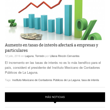
ACTUALIDADES GREM
PC29
EL EXACTO
GLOBO
EXA INFORMA
CONTEXTOS
DIÁLOGOS CON LA HISTORIA
TRAYECTO LAGUNA
TWEETS AND BEATS
A MEDIA MAÑANA
LA MEJOR 97.1 ESTÉREO GALLITO
A TODA LEY
Aumento en tasas de interés afectará a empresas y
ACTUALIDADES GREM
particulares
ENTRE LAGUNEROS
PULSO
12 julio, 2016
en
Laguna
,
Torreón
por
Liliana Rincón Cervantes
El incremento en las tasas de interés no es lo más benéfico para el
LA MEJOR INFORMACIÓN
país, consideró el presidente del Instituto Mexicano de Contadores
Públicos de La Laguna.
Tags:
Instituto Mexicano de Contadores Públicos de La Laguna
,
tasa de interés
MÁS NOTICIAS