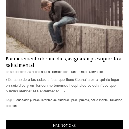
Por incremento de suicidios, asignarán presupuesto a
salud mental
15 septiembre, 2021
en
Laguna
,
Torreón
por
Liliana Rincón Cervantes
«De acuerdo a las estadísticas que tiene Coahuila es el quinto lugar
en suicidios y en Torreón no tenemos hospitales psiquiátricos que
puedan atender esa enfermedad…»
Tags:
Educación pública
,
intentos de suicidios
,
presupuesto
,
salud mental
,
Suicidios
,
Torreón
MÁS NOTICIAS