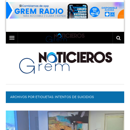
INICIO
LAGUNA
COAHUILA
TORREÓN
DURANGO
GÓMEZ PALACIO
ARCHIVOS POR ETIQUETAS:
DEPORTES
LERDO
INTENTOS DE SUICIDIOS
PROGRAMAS
COLABORADORES
EXA