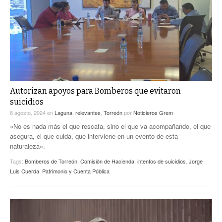
ACTUALIDADES GREM
PC29
EL EXACTO
GLOBO
EXA INFORMA
CONTEXTOS
DIÁLOGOS CON LA HISTORIA
TRAYECTO LAGUNA
TWEETS AND BEATS
A MEDIA MAÑANA
LA MEJOR 97.1 ESTÉREO GALLITO
A TODA LEY
Autorizan apoyos para Bomberos que evitaron
ACTUALIDADES GREM
suicidios
ENTRE LAGUNEROS
PULSO
8 agosto, 2024
en
Laguna
,
relevantes
,
Torreón
por
Noticieros Grem
«No es nada más el que rescata, sino el que va acompañando, el que
LA MEJOR INFORMACIÓN
asegura, el que cuida, que interviene en un evento de esta
naturaleza».
Tags:
Bomberos de Torreón
,
Comisión de Hacienda
,
intentos de suicidios
,
Jorge
Luis Cuerda
,
Patrimonio y Cuenta Pública