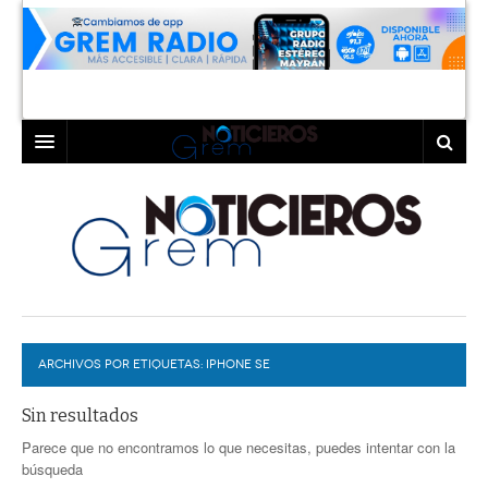
INICIO
LAGUNA
COAHUILA
TORREÓN
DURANGO
GÓMEZ PALACIO
ARCHIVOS POR ETIQUETAS:
DEPORTES
LERDO
IPHONE SE
PROGRAMAS
Sin resultados
Parece que no encontramos lo que necesitas, puedes intentar con la
COLABORADORES
EXA
búsqueda