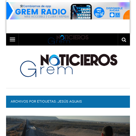
INICIO
LAGUNA
COAHUILA
TORREÓN
DURANGO
GÓMEZ PALACIO
ARCHIVOS POR ETIQUETAS:
DEPORTES
LERDO
JESÚS AGUAIS
PROGRAMAS
COLABORADORES
EXA