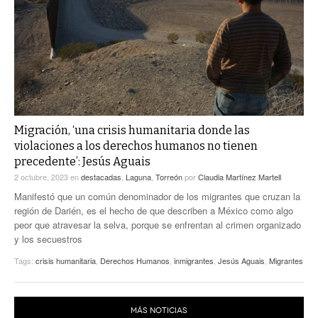
ACTUALIDADES GREM
PC29
EL EXACTO
GLOBO
EXA INFORMA
CONTEXTOS
DIÁLOGOS CON LA HISTORIA
TRAYECTO LAGUNA
TWEETS AND BEATS
A MEDIA MAÑANA
LA MEJOR 97.1 ESTÉREO GALLITO
A TODA LEY
Migración, ‘una crisis humanitaria donde las
ACTUALIDADES GREM
violaciones a los derechos humanos no tienen
ENTRE LAGUNEROS
precedente’: Jesús Aguais
PULSO
2 octubre, 2023
en
destacadas
,
Laguna
,
Torreón
por
Claudia Martínez Martell
LA MEJOR INFORMACIÓN
Manifestó que un común denominador de los migrantes que cruzan la
región de Darién, es el hecho de que describen a México como algo
peor que atravesar la selva, porque se enfrentan al crimen organizado
y los secuestros
Tags:
crisis humanitaria
,
Derechos Humanos
,
inmigrantes
,
Jesús Aguais
,
Migrantes
MÁS NOTICIAS