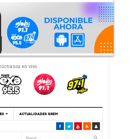
cúchanos en vivo
ES
ACTUALIDADES GREM
‘Se Vale Soñar Con Una Contraloría Ciudadana’
- 6 febrero, 2023
Por PC29