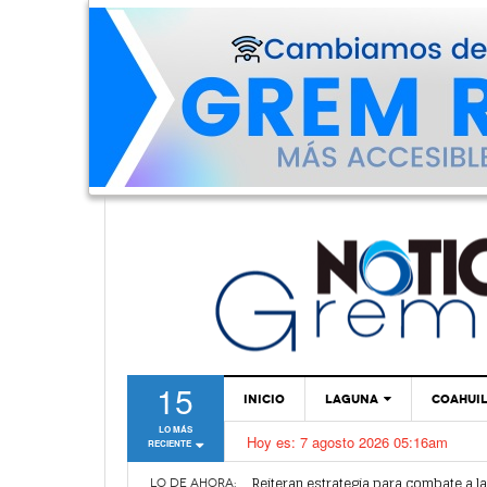
15
INICIO
LAGUNA
COAHUI
LO MÁS
Hoy es:
7 agosto 2026 05:16am
RECIENTE
TORREÓN
Alertan por plaga de garrapatas en Vi
Reiteran estrategia para combate a l
GÓMEZ PALACIO
LO DE AHORA: