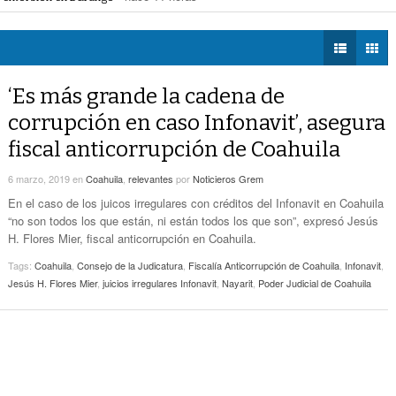
Zaragoza bloquearon Mieleras
- hace 11 horas -
DIÁLOGOS CON LA
Por Falta De Agua, Vecinos De Villa Zaragoza
perar Agua Saludable
- hace 11 horas -
HISTORIA
- hace 11 horas -
Bloquearon Mieleras
r de Justicia de Durango por presunto cohecho
- hace 11 horas -
TWEETS AND
Anuncian Nuevo Pozo De Agua Potable Para
BEATS
‘Es más grande la cadena de
- hace 14 horas -
Torreón
LA MEJOR 97.1
corrupción en caso Infonavit’, asegura
ESTÉREO GALLITO
Lanzan Convocatoria Del Concurso De Poesía
fiscal anticorrupción de Coahuila
- hace 15 horas -
Enriqueta Ochoa
6 marzo, 2019
en
Coahuila
,
relevantes
por
Noticieros Grem
Expone CLIP Preocupación Por Reformas
Laborales. ‘Hacen Ver A Patrones Como
En el caso de los juicos irregulares con créditos del Infonavit en Coahuila
- hace 16 horas -
Enemigos’, Considera
“no son todos los que están, ni están todos los que son”, expresó Jesús
H. Flores Mier, fiscal anticorrupción en Coahuila.
Tags:
Coahuila
,
Consejo de la Judicatura
,
Fiscalía Anticorrupción de Coahuila
,
Infonavit
,
Jesús H. Flores Mier
,
juicios irregulares Infonavit
,
Nayarit
,
Poder Judicial de Coahuila