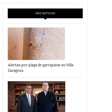
- 6 junio,
Los Dichos Y La Velocidad Por PC29
2022
MÁS NOTICIAS
‘Los Partidos Políticos No Merecen
- 18 mayo, 2022
Financiamiento’ Por PC29
‘La Laguna: Bomba De Tiempo Por Falta De
- 17 mayo, 2021
Planeación’ Por PC29
‘Las Corrupciones, Sus Formas Y Efectos’ Por
- 7 mayo, 2021
PC29
Alertan por plaga de garrapatas en Villa
Zaragoza