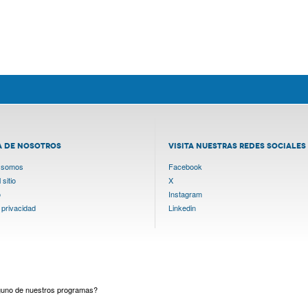
A DE NOSOTROS
VISITA NUESTRAS REDES SOCIALES
 somos
Facebook
sitio
X
o
Instagram
 privacidad
Linkedin
lguno de nuestros programas?