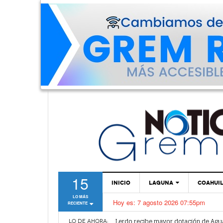
15
INICIO
LAGUNA
COAHUI
LO MÁS
Hoy es:
7 agosto 2026 07:55pm
RECIENTE
TORREÓN
Vamos a ser parte de esta nueva et
Lerdo recibe mayor dotación de Agu
GÓMEZ PALACIO
LO DE AHORA: