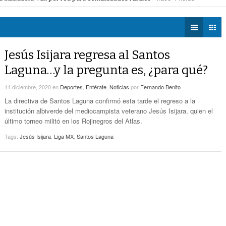
voto ciudadano a 50 jueces en 2028
- hace 5 horas -
DIÁLOGOS CON LA
- hace 5 horas -
Detectan Robo A Través Del C2
na Lerdo; cámaras captan a responsables
- hace 5 horas -
HISTORIA
regulación de lotes baldíos
- hace 5 horas -
TWEETS AND
Sistema Vial Revolución-Vasconcelos Tiene Un
BEATS
Jesús Isijara regresa al Santos
- hace 6 horas -
Avance De 33 Por Ciento
LA MEJOR 97.1
Laguna…y la pregunta es, ¿para qué?
ESTÉREO GALLITO
No Hubo Daños A Obras Del Sistema Vial
- hace
Abastos- Independencia Por Las Lluvias
11 diciembre, 2020
en
Deportes
,
Entérate
,
Noticias
por
Fernando Benito
7 horas -
La directiva de Santos Laguna confirmó esta tarde el regreso a la
institución albiverde del mediocampista veterano Jesús Isijara, quien el
Coparmex Laguna Se Reunirá Con CFE La
último torneo militó en los Rojinegros del Atlas.
- hace 7 horas -
Próxima Semana
Tags:
Jesús Isijara
,
Liga MX
,
Santos Laguna