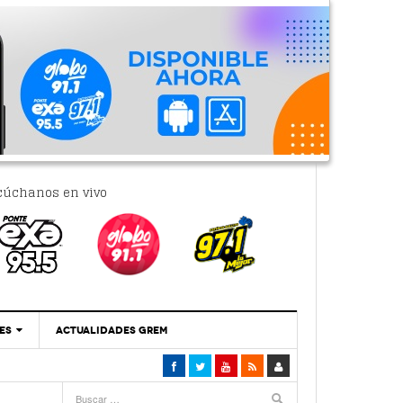
cúchanos en vivo
ES
ACTUALIDADES GREM
‘Se Vale Soñar Con Una Contraloría Ciudadana’
- 6 febrero, 2023
Por PC29