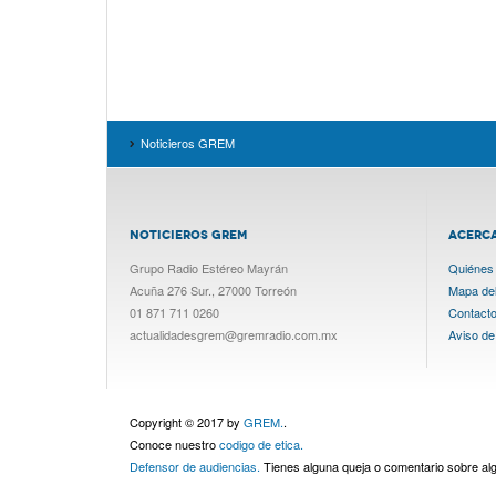
Noticieros GREM
NOTICIEROS GREM
ACERC
Grupo Radio Estéreo Mayrán
Quiénes
Acuña 276 Sur., 27000 Torreón
Mapa del 
01 871 711 0260
Contact
actualidadesgrem@gremradio.com.mx
Aviso de
Copyright © 2017 by
GREM.
.
Conoce nuestro
codigo de etica.
Defensor de audiencias.
Tienes alguna queja o comentario sobre a