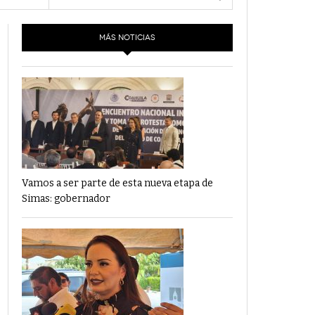
- 6 junio,
Los Dichos Y La Velocidad Por PC29
2022
MÁS NOTICIAS
‘Los Partidos Políticos No Merecen
- 18 mayo, 2022
Financiamiento’ Por PC29
‘La Laguna: Bomba De Tiempo Por Falta De
- 17 mayo, 2021
Planeación’ Por PC29
‘Las Corrupciones, Sus Formas Y Efectos’ Por
- 7 mayo, 2021
PC29
Vamos a ser parte de esta nueva etapa de
Simas: gobernador