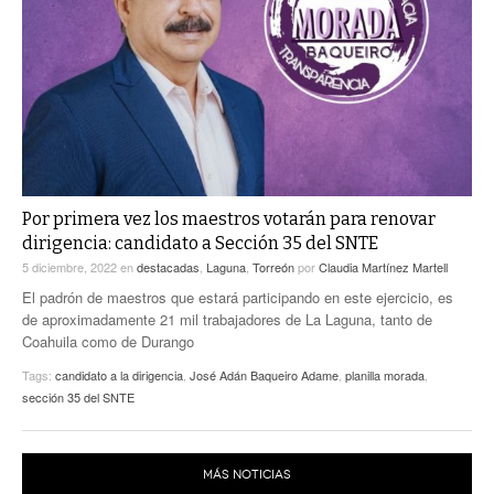
ACTUALIDADES GREM
PC29
EL EXACTO
GLOBO
EXA INFORMA
CONTEXTOS
DIÁLOGOS CON LA HISTORIA
TRAYECTO LAGUNA
TWEETS AND BEATS
A MEDIA MAÑANA
LA MEJOR 97.1 ESTÉREO GALLITO
A TODA LEY
ACTUALIDADES GREM
Por primera vez los maestros votarán para renovar
dirigencia: candidato a Sección 35 del SNTE
ENTRE LAGUNEROS
PULSO
5 diciembre, 2022
en
destacadas
,
Laguna
,
Torreón
por
Claudia Martínez Martell
LA MEJOR INFORMACIÓN
El padrón de maestros que estará participando en este ejercicio, es
de aproximadamente 21 mil trabajadores de La Laguna, tanto de
Coahuila como de Durango
Tags:
candidato a la dirigencia
,
José Adán Baqueiro Adame
,
planilla morada
,
sección 35 del SNTE
MÁS NOTICIAS