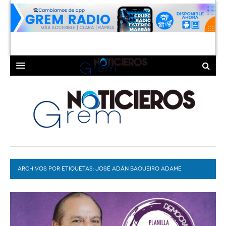
INICIO
LAGUNA
COAHUILA
TORREÓN
DURANGO
GÓMEZ PALACIO
ARCHIVOS POR ETIQUETAS:
DEPORTES
LERDO
JOSÉ ADÁN BAQUEIRO ADAME
PROGRAMAS
COLABORADORES
EXA