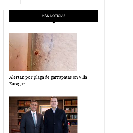
- 6 junio,
Los Dichos Y La Velocidad Por PC29
2022
MÁS NOTICIAS
‘Los Partidos Políticos No Merecen
- 18 mayo, 2022
Financiamiento’ Por PC29
‘La Laguna: Bomba De Tiempo Por Falta De
- 17 mayo, 2021
Planeación’ Por PC29
‘Las Corrupciones, Sus Formas Y Efectos’ Por
- 7 mayo, 2021
PC29
Alertan por plaga de garrapatas en Villa
Zaragoza