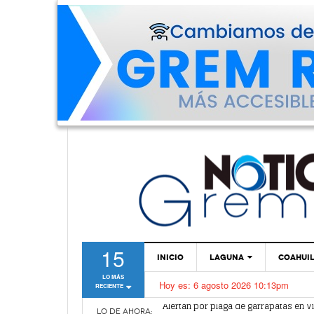
15
INICIO
LAGUNA
COAHUI
LO MÁS
Hoy es:
6 agosto 2026 10:13pm
RECIENTE
TORREÓN
Alertan por plaga de garrapatas en Vi
Reiteran estrategia para combate a l
GÓMEZ PALACIO
LO DE AHORA: