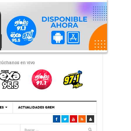
cúchanos en vivo
ES
ACTUALIDADES GREM
‘Se Vale Soñar Con Una Contraloría Ciudadana’
- 6 febrero, 2023
Por PC29