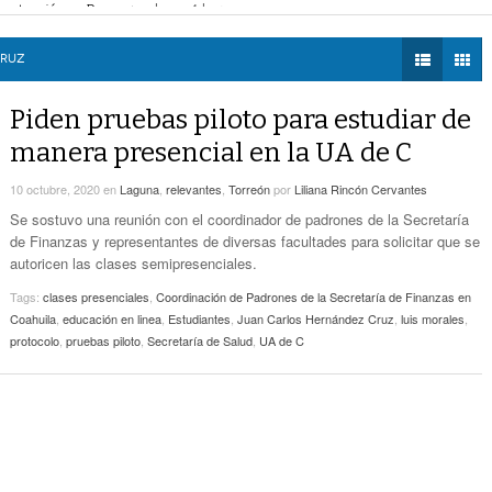
Zaragoza bloquearon Mieleras
- hace 4 horas -
DIÁLOGOS CON LA
Por Falta De Agua, Vecinos De Villa Zaragoza
perar Agua Saludable
- hace 4 horas -
HISTORIA
- hace 4 horas -
Bloquearon Mieleras
r de Justicia de Durango por presunto cohecho
- hace 4 horas -
CRUZ
TWEETS AND
Anuncian Nuevo Pozo De Agua Potable Para
BEATS
Piden pruebas piloto para estudiar de
- hace 7 horas -
Torreón
LA MEJOR 97.1
manera presencial en la UA de C
ESTÉREO GALLITO
Lanzan Convocatoria Del Concurso De Poesía
- hace 8 horas -
Enriqueta Ochoa
10 octubre, 2020
en
Laguna
,
relevantes
,
Torreón
por
Liliana Rincón Cervantes
Se sostuvo una reunión con el coordinador de padrones de la Secretaría
Expone CLIP Preocupación Por Reformas
de Finanzas y representantes de diversas facultades para solicitar que se
Laborales. ‘Hacen Ver A Patrones Como
autoricen las clases semipresenciales.
- hace 9 horas -
Enemigos’, Considera
Tags:
clases presenciales
,
Coordinación de Padrones de la Secretaría de Finanzas en
Coahuila
,
educación en linea
,
Estudiantes
,
Juan Carlos Hernández Cruz
,
luis morales
,
protocolo
,
pruebas piloto
,
Secretaría de Salud
,
UA de C