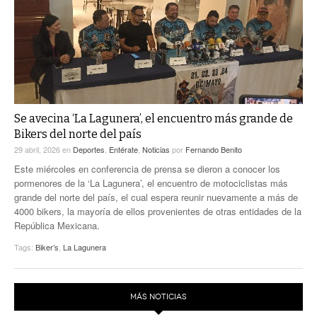
ACTUALIDADES GREM
PC29
EL EXACTO
GLOBO
EXA INFORMA
CONTEXTOS
DIÁLOGOS CON LA HISTORIA
TRAYECTO LAGUNA
TWEETS AND BEATS
A MEDIA MAÑANA
LA MEJOR 97.1 ESTÉREO GALLITO
Se avecina ‘La Lagunera’, el encuentro más grande de
A TODA LEY
ACTUALIDADES GREM
Bikers del norte del país
29 abril, 2026
en
Deportes
,
Entérate
,
Noticias
por
Fernando Benito
ENTRE LAGUNEROS
PULSO
Este miércoles en conferencia de prensa se dieron a conocer los
pormenores de la ‘La Lagunera’, el encuentro de motociclistas más
LA MEJOR INFORMACIÓN
grande del norte del país, el cual espera reunir nuevamente a más de
4000 bikers, la mayoría de ellos provenientes de otras entidades de la
República Mexicana.
Tags:
Biker’s
,
La Lagunera
MÁS NOTICIAS