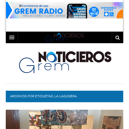
INICIO
LAGUNA
COAHUILA
TORREÓN
DURANGO
GÓMEZ PALACIO
ARCHIVOS POR ETIQUETAS:
DEPORTES
LERDO
LA LAGUNERA
PROGRAMAS
COLABORADORES
EXA