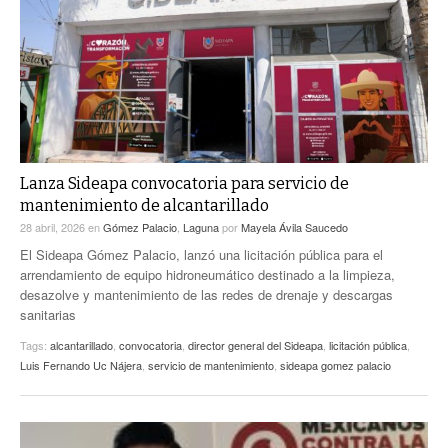
ACTUALIDADES GREM
PC29
EL EXACTO
GLOBO
EXA INFORMA
CONTEXTOS
DIÁLOGOS CON LA HISTORIA
TRAYECTO LAGUNA
TWEETS AND BEATS
A MEDIA MAÑANA
LA MEJOR 97.1 ESTÉREO GALLITO
A TODA LEY
Lanza Sideapa convocatoria para servicio de
ACTUALIDADES GREM
mantenimiento de alcantarillado
ENTRE LAGUNEROS
PULSO
28 abril, 2026
en
Gómez Palacio
,
Laguna
por
Mayela Ávila Saucedo
El Sideapa Gómez Palacio, lanzó una licitación pública para el
LA MEJOR INFORMACIÓN
arrendamiento de equipo hidroneumático destinado a la limpieza,
desazolve y mantenimiento de las redes de drenaje y descargas
sanitarias
Tags:
alcantarillado
,
convocatoria
,
director general del Sideapa
,
licitación pública
,
Luis Fernando Uc Nájera
,
servicio de mantenimiento
,
sideapa gomez palacio