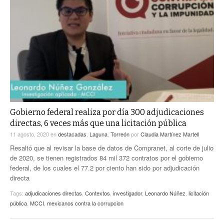
Gobierno federal realiza por día 300 adjudicaciones
directas, 6 veces más que una licitación pública
11 agosto, 2020
en
destacadas
,
Laguna
,
Torreón
por
Claudia Martínez Martell
Resaltó que al revisar la base de datos de Compranet, al corte de julio
de 2020, se tienen registrados 84 mil 372 contratos por el gobierno
federal, de los cuales el 77.2 por ciento han sido por adjudicación
directa
Tags:
adjudicaciones directas
,
Contextos
,
investigador
,
Leonardo Núñez
,
licitación
pública
,
MCCI
,
mexicanos contra la corrupcion