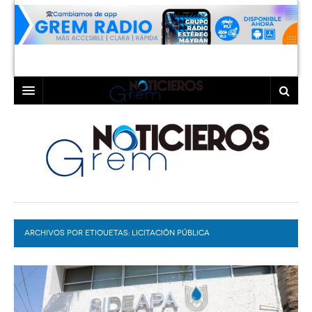
INICIO
LAGUNA
COAHUILA
TORREÓN
DURANGO
GÓMEZ PALACIO
ARCHIVOS POR ETIQUETAS:
DEPORTES
LERDO
LICITACIÓN PÚBLICA
PROGRAMAS
COLABORADORES
EXA