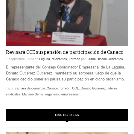
Revisará CCE suspensión de participación de Canaco
1 septiembre, 2023
en
Laguna
,
relevantes
,
Torreón
por
Liliana Rincón Cervantes
El representante del Consejo Coordinador Empresarial de La Laguna,
Donato Gutiérrez Gutiérrez, manifestó su sorpresa luego de que la
Canaco decidió poner en pausa su participación en dicho organismo.
Tags:
cámara de comercio
,
Canaco Torreón
,
CCE
,
Donato Gutiérrez
,
líderes
sindicales
,
Mariano Serna
,
organismo empresarial
MÁS NOTICIAS