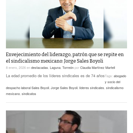
ACTUALIDADES GREM
PC29
EL EXACTO
GLOBO
EXA INFORMA
CONTEXTOS
DIÁLOGOS CON LA HISTORIA
TRAYECTO LAGUNA
TWEETS AND BEATS
A MEDIA MAÑANA
LA MEJOR 97.1 ESTÉREO GALLITO
A TODA LEY
Envejecimiento del liderazgo, patrón que se repite en
ACTUALIDADES GREM
el sindicalismo mexicano: Jorge Sales Boyoli
ENTRE LAGUNEROS
PULSO
8 enero, 2026
en
destacadas
,
Laguna
,
Torreón
por
Claudia Martínez Martell
La edad promedio de los líderes sindicales es de 74 años
Tags:
abogado
LA MEJOR INFORMACIÓN
y socio del
despacho laboral Sales Boyoli
,
Jorge Sales Boyoli
,
líderes sindicales
,
sindicalismo
mexicano
,
sindicatos