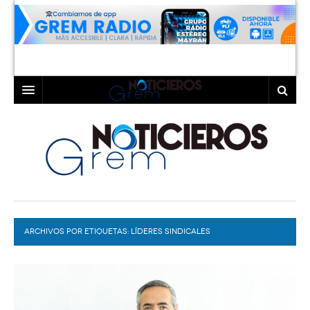
INICIO
LAGUNA
COAHUILA
TORREÓN
DURANGO
GÓMEZ PALACIO
ARCHIVOS POR ETIQUETAS:
DEPORTES
LERDO
LÍDERES SINDICALES
PROGRAMAS
COLABORADORES
EXA