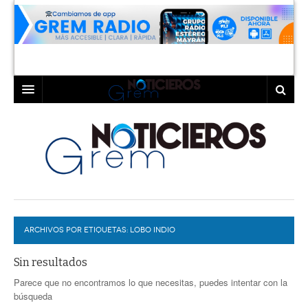
INICIO
LAGUNA
COAHUILA
TORREÓN
DURANGO
GÓMEZ PALACIO
ARCHIVOS POR ETIQUETAS:
DEPORTES
LERDO
LOBO INDIO
PROGRAMAS
Sin resultados
Parece que no encontramos lo que necesitas, puedes intentar con la
COLABORADORES
EXA
búsqueda