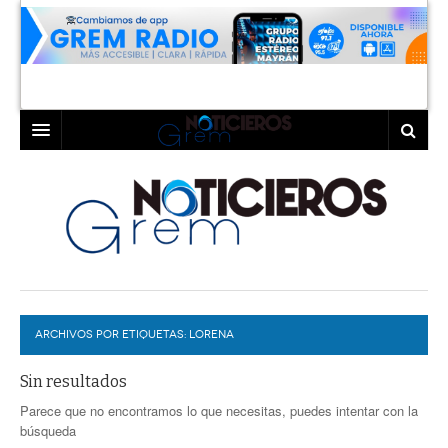
INICIO
LAGUNA
COAHUILA
TORREÓN
DURANGO
GÓMEZ PALACIO
ARCHIVOS POR ETIQUETAS:
DEPORTES
LERDO
LORENA
PROGRAMAS
Sin resultados
Parece que no encontramos lo que necesitas, puedes intentar con la
COLABORADORES
EXA
búsqueda