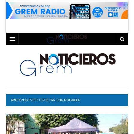
INICIO
LAGUNA
COAHUILA
TORREÓN
DURANGO
GÓMEZ PALACIO
ARCHIVOS POR ETIQUETAS:
DEPORTES
LERDO
LOS NOGALES
PROGRAMAS
COLABORADORES
EXA