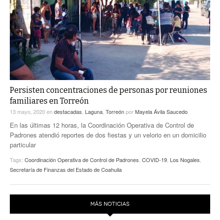
ACTUALIDADES GREM
PC29
EL EXACTO
GLOBO
EXA INFORMA
CONTEXTOS
DIÁLOGOS CON LA HISTORIA
TRAYECTO LAGUNA
TWEETS AND BEATS
A MEDIA MAÑANA
LA MEJOR 97.1 ESTÉREO GALLITO
A TODA LEY
Persisten concentraciones de personas por reuniones
ACTUALIDADES GREM
familiares en Torreón
ENTRE LAGUNEROS
PULSO
13 mayo, 2020
en
destacadas
,
Laguna
,
Torreón
por
Mayela Ávila Saucedo
En las últimas 12 horas, la Coordinación Operativa de Control de
LA MEJOR INFORMACIÓN
Padrones atendió reportes de dos fiestas y un velorio en un domicilio
particular
Tags:
Coordinación Operativa de Control de Padrones
,
COVID-19
,
Los Nogales
,
Secretaría de Finanzas del Estado de Coahuila
MÁS NOTICIAS