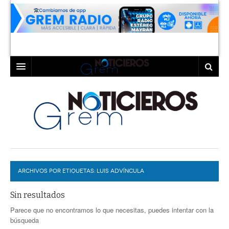
INICIO
LAGUNA
COAHUILA
TORREÓN
DURANGO
GÓMEZ PALACIO
ARCHIVOS POR ETIQUETAS:
DEPORTES
LERDO
LUIS ADVÍNCULA
PROGRAMAS
Sin resultados
Parece que no encontramos lo que necesitas, puedes intentar con la
COLABORADORES
EXA
búsqueda