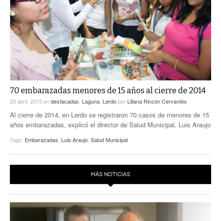
ACTUALIDADES GREM
PC29
EL EXACTO
GLOBO
EXA INFORMA
CONTEXTOS
DIÁLOGOS CON LA HISTORIA
TRAYECTO LAGUNA
TWEETS AND BEATS
A MEDIA MAÑANA
LA MEJOR 97.1 ESTÉREO GALLITO
A TODA LEY
70 embarazadas menores de 15 años al cierre de 2014
ACTUALIDADES GREM
20 abril, 2015
en
destacadas
,
Laguna
,
Lerdo
por
Liliana Rincón Cervantes
ENTRE LAGUNEROS
PULSO
Al cierre de 2014, en Lerdo se registraron 70 casos de menores de 15
años embarazadas, explicó el director de Salud Municipal, Luis Araujo
LA MEJOR INFORMACIÓN
Tags:
Embarazadas
,
Luis Araujo
,
Salud Municipal
MÁS NOTICIAS