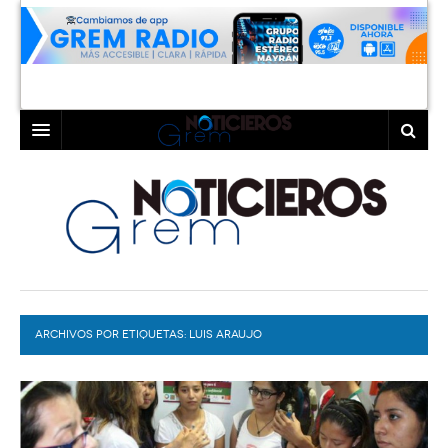
INICIO
LAGUNA
COAHUILA
TORREÓN
DURANGO
GÓMEZ PALACIO
ARCHIVOS POR ETIQUETAS:
DEPORTES
LERDO
LUIS ARAUJO
PROGRAMAS
COLABORADORES
EXA