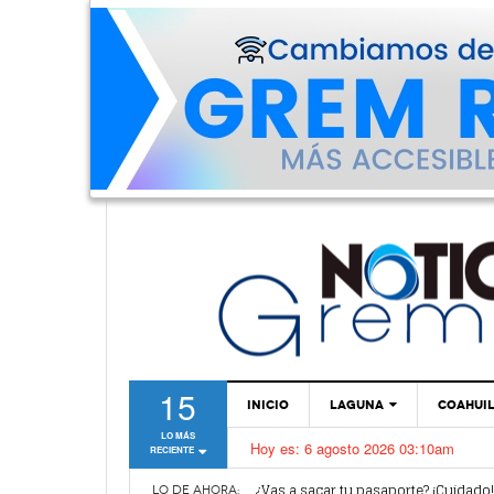
15
INICIO
LAGUNA
COAHUI
LO MÁS
Hoy es:
6 agosto 2026 03:10am
RECIENTE
TORREÓN
Van por mejoras al sistema de parq
¿Vas a sacar tu pasaporte? ¡Cuidado
GÓMEZ PALACIO
LO DE AHORA: