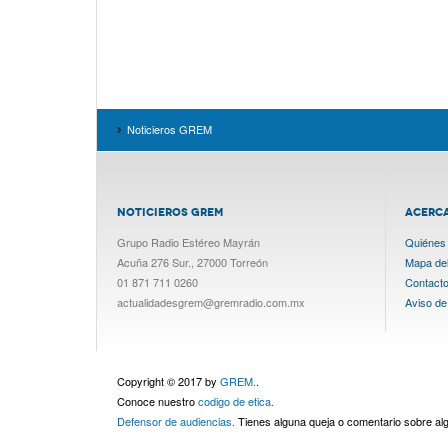
Noticieros GREM
NOTICIEROS GREM
ACERC
Grupo Radio Estéreo Mayrán
Quiénes
Acuña 276 Sur., 27000 Torreón
Mapa del 
01 871 711 0260
Contact
actualidadesgrem@gremradio.com.mx
Aviso de
Copyright © 2017 by
GREM.
.
Conoce nuestro
codigo de etica.
Defensor de audiencias.
Tienes alguna queja o comentario sobre a