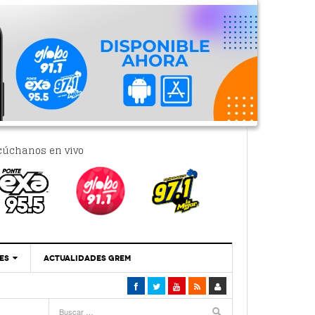
cúchanos en vivo
ES
ACTUALIDADES GREM
‘Se Vale Soñar Con Una Contraloría Ciudadana’
- 6 febrero, 2023
Por PC29