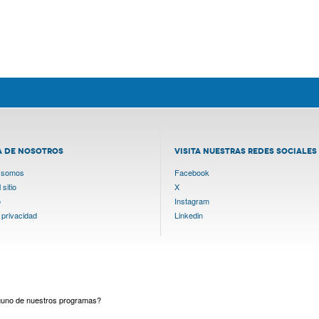
A DE NOSOTROS
VISITA NUESTRAS REDES SOCIALES
 somos
Facebook
sitio
X
o
Instagram
 privacidad
Linkedin
lguno de nuestros programas?