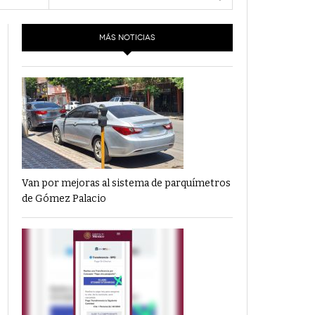
- 6 junio,
Los Dichos Y La Velocidad Por PC29
e 12
2022
MÁS NOTICIAS
‘Los Partidos Políticos No Merecen
- 18 mayo, 2022
Financiamiento’ Por PC29
‘La Laguna: Bomba De Tiempo Por Falta De
- 17 mayo, 2021
Planeación’ Por PC29
‘Las Corrupciones, Sus Formas Y Efectos’ Por
- 7 mayo, 2021
PC29
Van por mejoras al sistema de parquímetros
de Gómez Palacio