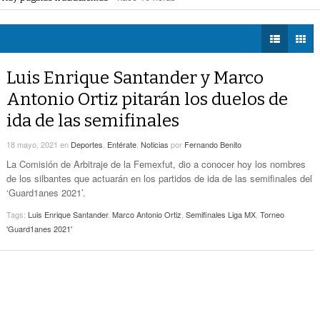
eléctrica programadas en Gómez Palacio
- hace 11 horas -
DIÁLOGOS CON LA
Promueven Campaña Sobre Derechos De Las
 federales obliga a Lerdo a ajustar finanzas e incrementar recaudación
- hac
HISTORIA
- hace 12 horas -
Víctimas Y Contra La Tortura
 las víctimas y contra la tortura
- hace 12 horas -
TWEETS AND
-
Alistan Edición 80 De La Feria De Torreón
BEATS
Luis Enrique Santander y Marco
hace 12 horas -
LA MEJOR 97.1
Antonio Ortiz pitarán los duelos de
ESTÉREO GALLITO
Hay Que Esperar A Que Se Pongan De
ida de las semifinales
Acuerdo Los Alcaldes: Presidente De La
-
Comisión De Movilidad Sobre Paso De Taxis
18 mayo, 2021
en
Deportes
,
Entérate
,
Noticias
por
Fernando Benito
hace 14 horas -
La Comisión de Arbitraje de la Femexfut, dio a conocer hoy los nombres
Van Más De 4 Mil Taxis Verificados En Torreón.
de los silbantes que actuarán en los partidos de ida de las semifinales del
- hace 15 horas -
Sigue El Robo De Catalizadores
‘Guard1anes 2021’.
Tags:
Luis Enrique Santander
,
Marco Antonio Ortiz
,
Semifinales Liga MX
,
Torneo
'Guard1anes 2021'