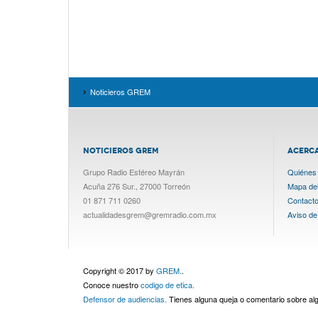
Noticieros GREM
NOTICIEROS GREM
ACERC
Grupo Radio Estéreo Mayrán
Quiénes
Acuña 276 Sur., 27000 Torreón
Mapa del 
01 871 711 0260
Contact
actualidadesgrem@gremradio.com.mx
Aviso de
Copyright © 2017 by
GREM.
.
Conoce nuestro
codigo de etica.
Defensor de audiencias.
Tienes alguna queja o comentario sobre a