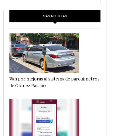
- 6 junio,
Los Dichos Y La Velocidad Por PC29
2022
e 3
MÁS NOTICIAS
‘Los Partidos Políticos No Merecen
- 18 mayo, 2022
Financiamiento’ Por PC29
‘La Laguna: Bomba De Tiempo Por Falta De
- 17 mayo, 2021
Planeación’ Por PC29
‘Las Corrupciones, Sus Formas Y Efectos’ Por
- 7 mayo, 2021
PC29
Van por mejoras al sistema de parquímetros
de Gómez Palacio