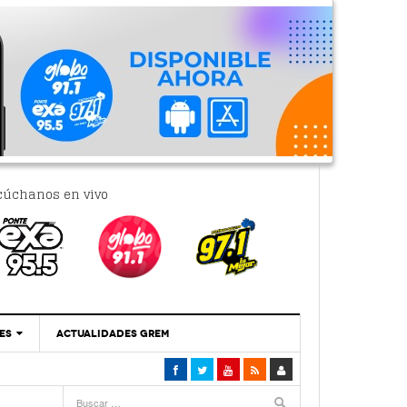
cúchanos en vivo
ES
ACTUALIDADES GREM
‘Se Vale Soñar Con Una Contraloría Ciudadana’
- 6 febrero, 2023
Por PC29