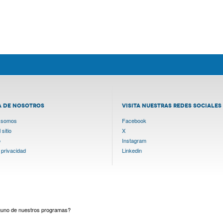
A DE NOSOTROS
VISITA NUESTRAS REDES SOCIALES
 somos
Facebook
sitio
X
o
Instagram
 privacidad
Linkedin
lguno de nuestros programas?