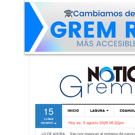
15
INICIO
LAGUNA
COAHUI
LO MÁS
Hoy es:
5 agosto 2026 06:22pm
RECIENTE
TORREÓN
Van por mejoras al sistema de parq
GÓMEZ PALACIO
LO DE AHORA: