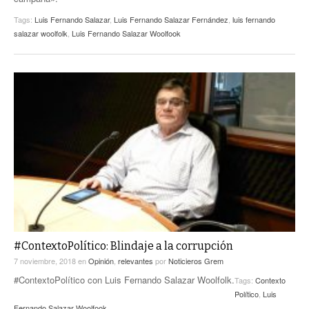
Tags:
Luis Fernando Salazar
,
Luis Fernando Salazar Fernández
,
luis fernando
salazar woolfolk
,
Luis Fernando Salazar Woolfook
#ContextoPolítico: Blindaje a la corrupción
7 noviembre, 2018
en
Opinión
,
relevantes
por
Noticieros Grem
#ContextoPolítico con Luis Fernando Salazar Woolfolk.
Tags:
Contexto
Político
,
Luis
Fernando Salazar Woolfook