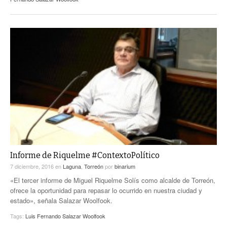
Informe de Riquelme #ContextoPolítico
7 diciembre, 2016
en
Laguna
,
Torreón
por
binarium
«El tercer informe de Miguel Riquelme Solís como alcalde de Torreón,
ofrece la oportunidad para repasar lo ocurrido en nuestra ciudad y
estado», señala Salazar Woolfook.
Tags:
Luis Fernando Salazar Woolfook