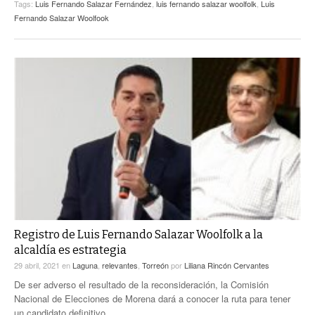
Tags:
Luis Fernando Salazar Fernández
,
luis fernando salazar woolfolk
,
Luis
Fernando Salazar Woolfook
Registro de Luis Fernando Salazar Woolfolk a la
alcaldía es estrategia
29 abril, 2021
en
Laguna
,
relevantes
,
Torreón
por
Liliana Rincón Cervantes
De ser adverso el resultado de la reconsideración, la Comisión
Nacional de Elecciones de Morena dará a conocer la ruta para tener
un candidato definitivo.