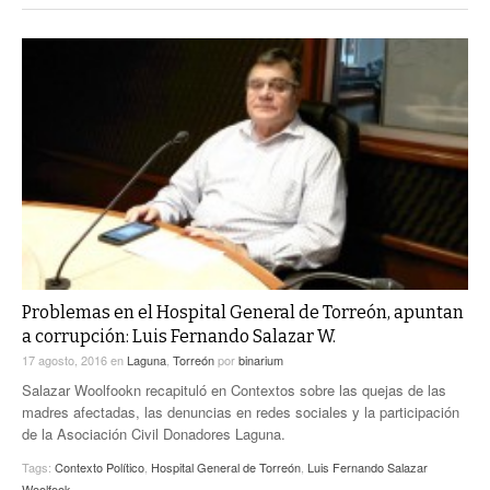
Problemas en el Hospital General de Torreón, apuntan
a corrupción: Luis Fernando Salazar W.
17 agosto, 2016
en
Laguna
,
Torreón
por
binarium
Salazar Woolfookn recapituló en Contextos sobre las quejas de las
madres afectadas, las denuncias en redes sociales y la participación
de la Asociación Civil Donadores Laguna.
Tags:
Contexto Político
,
Hospital General de Torreón
,
Luis Fernando Salazar
Woolfook