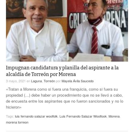
Impugnan candidatura y planilla del aspirante a la
alcaldía de Torreón por Morena
3 mayo, 2021
en
Laguna
,
Torreón
por
Mayela Ávila Saucedo
«Tratan a Morena como si fuera una franquicia, como si fuera su
propiedad (…) debe haber un procedimiento que no se llevó a cabo,
de encuesta entre los aspirantes que no fueron sancionados y no lo
hicieron»
Tags:
luis fernando salazar woolfolk
,
Luis Fernando Salazar Woolfook
,
Morena
,
morena torreon