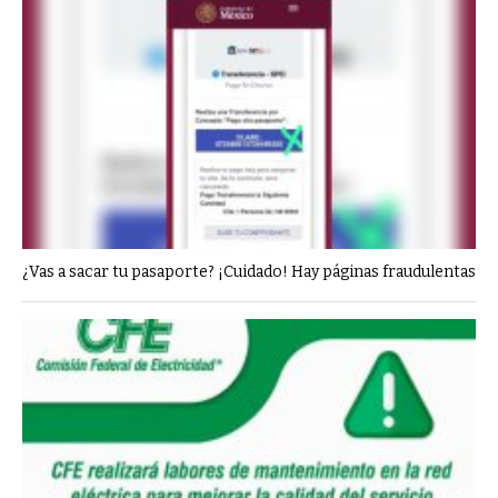
¿Vas a sacar tu pasaporte? ¡Cuidado! Hay páginas fraudulentas