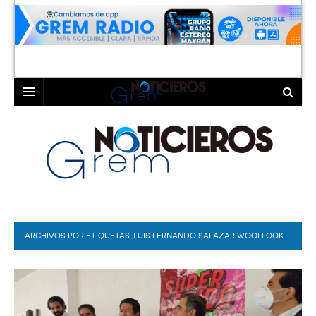
INICIO
LAGUNA
COAHUILA
TORREÓN
DURANGO
GÓMEZ PALACIO
ARCHIVOS POR ETIQUETAS:
DEPORTES
LERDO
LUIS FERNANDO SALAZAR WOOLFOOK
PROGRAMAS
COLABORADORES
EXA