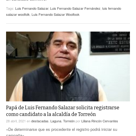
Tags:
Luis Fernando Salazar
,
Luis Fernando Salazar Fernández
,
luis fernando
salazar woolfolk
,
Luis Fernando Salazar Woolfook
Papá de Luis Fernando Salazar solicita registrarse
como candidato a la alcaldía de Torreón
28 abril, 2021
en
destacadas
,
Laguna
,
Torreón
por
Liliana Rincón Cervantes
«De determinarse que es procedente el registro podrá iniciar su
campaña».