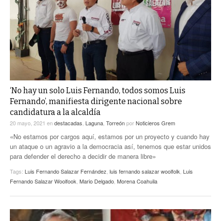
ACTUALIDADES GREM
PC29
EL EXACTO
GLOBO
EXA INFORMA
CONTEXTOS
DIÁLOGOS CON LA HISTORIA
TRAYECTO LAGUNA
TWEETS AND BEATS
A MEDIA MAÑANA
LA MEJOR 97.1 ESTÉREO GALLITO
A TODA LEY
‘No hay un solo Luis Fernando, todos somos Luis
ACTUALIDADES GREM
Fernando’, manifiesta dirigente nacional sobre
ENTRE LAGUNEROS
candidatura a la alcaldía
PULSO
20 mayo, 2021
en
destacadas
,
Laguna
,
Torreón
por
Noticieros Grem
LA MEJOR INFORMACIÓN
«No estamos por cargos aquí, estamos por un proyecto y cuando hay
un ataque o un agravio a la democracia así, tenemos que estar unidos
para defender el derecho a decidir de manera libre»
Tags:
Luis Fernando Salazar Fernández
,
luis fernando salazar woolfolk
,
Luis
Fernando Salazar Woolfook
,
Mario Delgado
,
Morena Coahuila