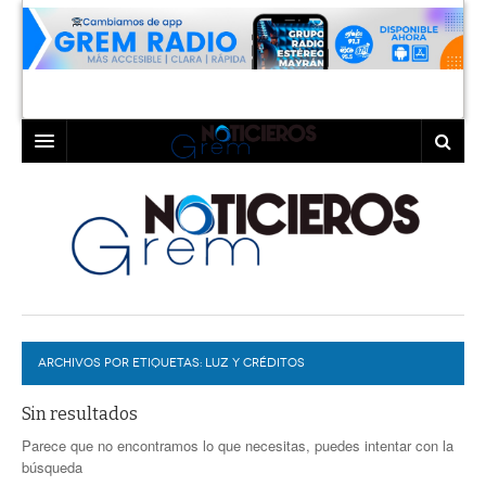
INICIO
LAGUNA
COAHUILA
TORREÓN
DURANGO
GÓMEZ PALACIO
ARCHIVOS POR ETIQUETAS:
DEPORTES
LERDO
LUZ Y CRÉDITOS
PROGRAMAS
Sin resultados
Parece que no encontramos lo que necesitas, puedes intentar con la
COLABORADORES
EXA
búsqueda