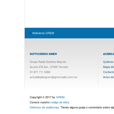
Noticieros GREM
NOTICIEROS GREM
ACERC
Grupo Radio Estéreo Mayrán
Quiénes
Acuña 276 Sur., 27000 Torreón
Mapa del 
01 871 711 0260
Contact
actualidadesgrem@gremradio.com.mx
Aviso de
Copyright © 2017 by
GREM.
.
Conoce nuestro
codigo de etica.
Defensor de audiencias.
Tienes alguna queja o comentario sobre a