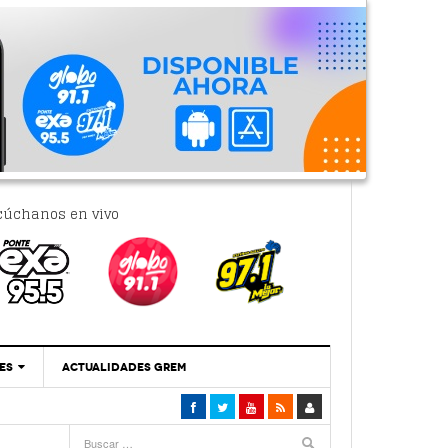
cúchanos en vivo
ES
ACTUALIDADES GREM
‘Se Vale Soñar Con Una Contraloría Ciudadana’
- 6 febrero, 2023
Por PC29