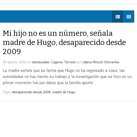
- hace 12 horas -
Estatales
 la movilidad de taxis
- hace 13 horas -
DIÁLOGOS CON LA
mercial de Torreón
- hace 13 horas -
HISTORIA
Alcalde De Torreón Implementa Estrategia De
ncias de construcción
- hace 13 horas -
- hace 12 horas -
Espacios Y Vialidades Seguras
TWEETS AND
BEATS
Mi hijo no es un número, señala
Proponen Más Tecnología Para Vigilar La
LA MEJOR 97.1
- hace 13 horas -
Movilidad De Taxis
madre de Hugo, desaparecido desde
ESTÉREO GALLITO
2009
Detienen A 18 Personas En Centro Comercial
- hace 13 horas -
De Torreón
30 agosto, 2023
en
destacadas
,
Laguna
,
Torreón
por
Liliana Rincón Cervantes
Realizan En Torreón Trámites De Licencias De
La madre señala que es fecha que Hugo no ha regresado a casa, las
- hace 13 horas -
Construcción
autoridades no han hecho su trabajo y la investigación que se hizo en un
primer momento fue por datos que la familia aportó
Tags:
desaparecido desde 2009
,
madre de Hugo