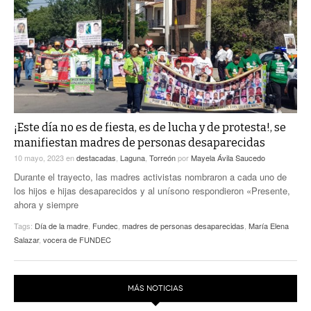
ACTUALIDADES GREM
PC29
EL EXACTO
GLOBO
EXA INFORMA
CONTEXTOS
DIÁLOGOS CON LA HISTORIA
TRAYECTO LAGUNA
TWEETS AND BEATS
A MEDIA MAÑANA
LA MEJOR 97.1 ESTÉREO GALLITO
A TODA LEY
¡Este día no es de fiesta, es de lucha y de protesta!, se
ACTUALIDADES GREM
manifiestan madres de personas desaparecidas
ENTRE LAGUNEROS
PULSO
10 mayo, 2023
en
destacadas
,
Laguna
,
Torreón
por
Mayela Ávila Saucedo
Durante el trayecto, las madres activistas nombraron a cada uno de
LA MEJOR INFORMACIÓN
los hijos e hijas desaparecidos y al unísono respondieron «Presente,
ahora y siempre
Tags:
Día de la madre
,
Fundec
,
madres de personas desaparecidas
,
María Elena
Salazar
,
vocera de FUNDEC
MÁS NOTICIAS