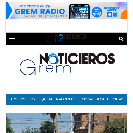
INICIO
LAGUNA
COAHUILA
TORREÓN
DURANGO
GÓMEZ PALACIO
ARCHIVOS POR ETIQUETAS:
DEPORTES
LERDO
MADRES DE PERSONAS DESAPARECIDAS
PROGRAMAS
COLABORADORES
EXA