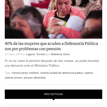
ACTUALIDADES GREM
PC29
EL EXACTO
GLOBO
EXA INFORMA
CONTEXTOS
DIÁLOGOS CON LA HISTORIA
TRAYECTO LAGUNA
TWEETS AND BEATS
A MEDIA MAÑANA
LA MEJOR 97.1 ESTÉREO GALLITO
A TODA LEY
40% de las mujeres que acuden a Defensoría Pública
ACTUALIDADES GREM
son por problemas con pensión
ENTRE LAGUNEROS
10 mayo, 2016
en
Laguna
,
Torreón
por
Noticieros Grem
PULSO
Si no se cubre la pensión después de tres meses, se podrá levantar
LA MEJOR INFORMACIÓN
una denuncia ante el Ministerio Público.
Tags:
homero perez martinez
,
instituto estatal de defensoria publica
,
madres
soleras torreon
,
pension alimenticia
MÁS NOTICIAS