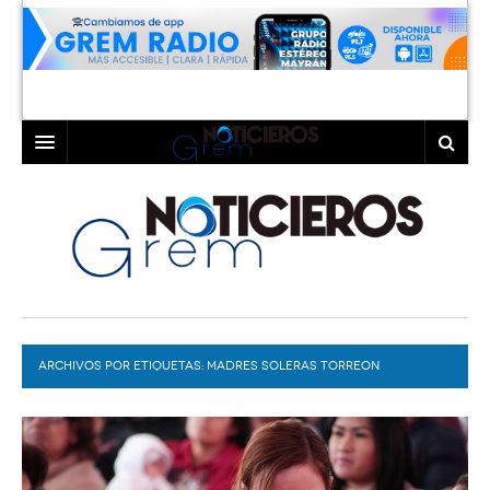
INICIO
LAGUNA
COAHUILA
TORREÓN
DURANGO
GÓMEZ PALACIO
ARCHIVOS POR ETIQUETAS:
DEPORTES
LERDO
MADRES SOLERAS TORREON
PROGRAMAS
COLABORADORES
EXA