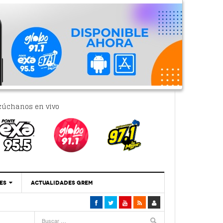
cúchanos en vivo
ES
ACTUALIDADES GREM
‘Se Vale Soñar Con Una Contraloría Ciudadana’
- 6 febrero, 2023
Por PC29