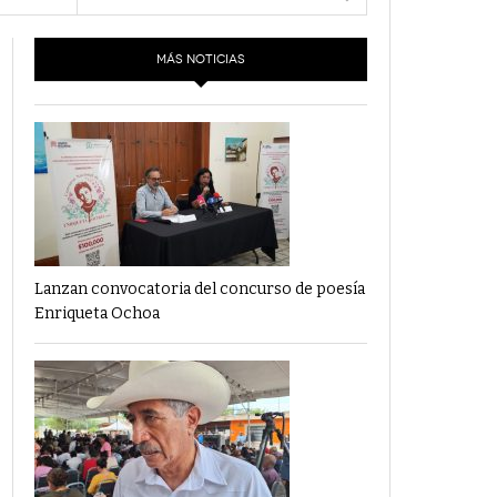
ins -
- 6 junio,
Los Dichos Y La Velocidad Por PC29
2022
MÁS NOTICIAS
‘Los Partidos Políticos No Merecen
- 18 mayo, 2022
Financiamiento’ Por PC29
‘La Laguna: Bomba De Tiempo Por Falta De
- 17 mayo, 2021
Planeación’ Por PC29
‘Las Corrupciones, Sus Formas Y Efectos’ Por
- 7 mayo, 2021
PC29
Lanzan convocatoria del concurso de poesía
Enriqueta Ochoa