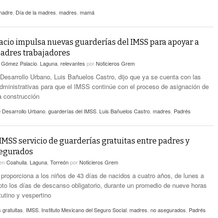
 madre
,
Día de la madres
,
madres
,
mamá
cio impulsa nuevas guarderías del IMSS para apoyar a
adres trabajadores
n
Gómez Palacio
,
Laguna
,
relevantes
por
Noticieros Grem
e Desarrollo Urbano, Luis Bañuelos Castro, dijo que ya se cuenta con las
dministrativas para que el IMSS continúe con el proceso de asignación de
la construcción
e Desarrollo Urbano
,
guarderías del IMSS
,
Luis Bañuelos Castro
,
madres
,
Padrés
MSS servicio de guarderías gratuitas entre padres y
egurados
en
Coahuila
,
Laguna
,
Torreón
por
Noticieros Grem
e proporciona a los niños de 43 días de nacidos a cuatro años, de lunes a
pto los días de descanso obligatorio, durante un promedio de nueve horas
tutino y vespertino
 gratuitas
,
IMSS
,
Instituto Mexicano del Seguro Social
,
madres
,
no asegurados
,
Padrés