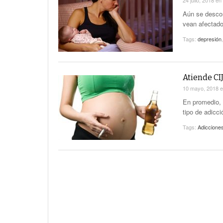
24 julio, 2018
en
Aún se desco
vean afectado
Tags:
depresión
Atiende CI
10 mayo, 2018
En promedio, 
tipo de adicci
Tags:
Adiccione