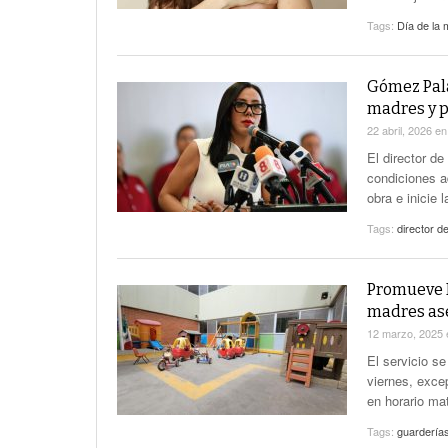
Tags:
Día de la
Gómez Pala
madres y p
22 abril, 2026
e
El director d
condiciones a
obra e inicie 
Tags:
director d
Promueve I
madres as
12 marzo, 2025
El servicio s
viernes, exce
en horario ma
Tags:
guarderías