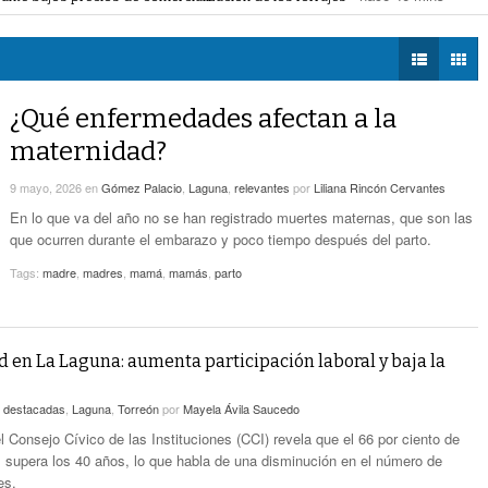
mas laborales. ‘Hacen ver a patrones como enemigos’, considera
- hace 47 m
DIÁLOGOS CON LA
Expone CLIP Preocupación Por Reformas
ignificar y actualizar padrón de personas sexoservidoras
- hace 54 mins -
HISTORIA
Laborales. ‘Hacen Ver A Patrones Como
mos empresariales
- hace 1 hora -
- hace 47 mins -
Enemigos’, Considera
TWEETS AND
BEATS
¿Qué enfermedades afectan a la
MARS Refrenda Sinergia Con Organismos
LA MEJOR 97.1
- hace 1 hora -
Empresariales
maternidad?
ESTÉREO GALLITO
CCE Solicita Incluir En Presupuesto Agua
9 mayo, 2026
en
Gómez Palacio
,
Laguna
,
relevantes
por
Liliana Rincón Cervantes
Saludable Para La Laguna, Aeropuerto De
En lo que va del año no se han registrado muertes maternas, que son las
- hace 1 hora -
Carga Y Conectividad
que ocurren durante el embarazo y poco tiempo después del parto.
Donarán Parte De La Venta De Cup Cakes Al
Tags:
madre
,
madres
,
mamá
,
mamás
,
parto
- hace 3 horas -
Cuerpo De Bomberos Torreón
 en La Laguna: aumenta participación laboral y baja la
n
destacadas
,
Laguna
,
Torreón
por
Mayela Ávila Saucedo
l Consejo Cívico de las Instituciones (CCI) revela que el 66 por ciento de
 supera los 40 años, lo que habla de una disminución en el número de
es.