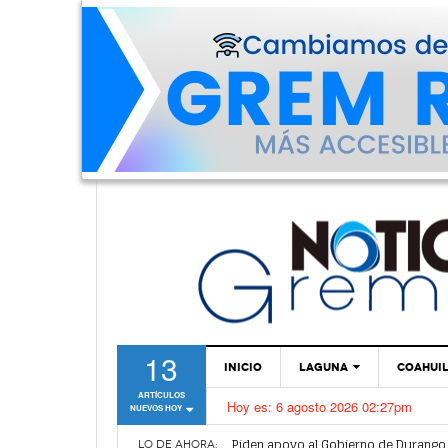
13
INICIO
LAGUNA
COAHUI
ARTÍCULOS
Hoy es:
6 agosto 2026 02:27pm
NUEVOS HOY
TORREÓN
Lanzan convocatoria del concurso d
Piden apoyo al Gobierno de Durango a
GÓMEZ PALACIO
LO DE AHORA: