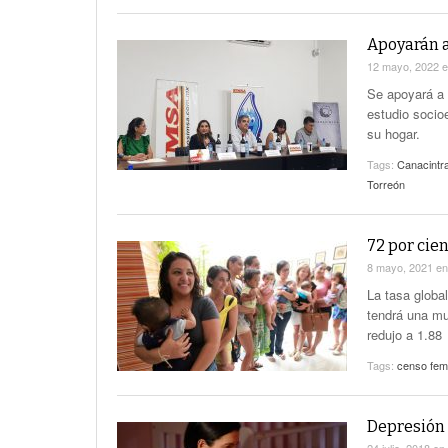
Apoyarán a
12 mayo, 2022
Se apoyará a 
estudio socio
su hogar.
Tags:
Canacintr
Torreón
72 por cie
8 mayo, 2021
e
La tasa globa
tendrá una muj
redujo a 1.88
Tags:
censo fem
Depresión 