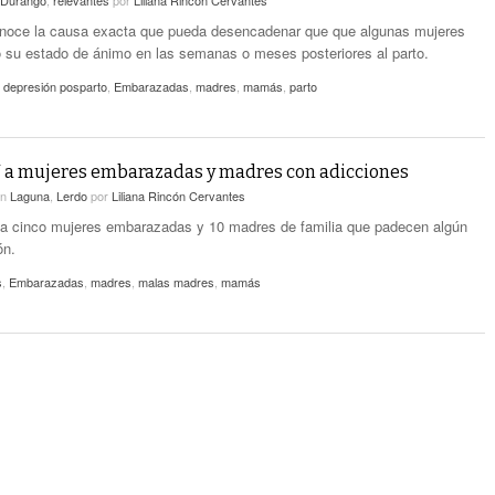
Durango
,
relevantes
por
Liliana Rincón Cervantes
noce la causa exacta que pueda desencadenar que que algunas mujeres
 su estado de ánimo en las semanas o meses posteriores al parto.
,
depresión posparto
,
Embarazadas
,
madres
,
mamás
,
parto
J a mujeres embarazadas y madres con adicciones
en
Laguna
,
Lerdo
por
Liliana Rincón Cervantes
a cinco mujeres embarazadas y 10 madres de familia que padecen algún
ón.
s
,
Embarazadas
,
madres
,
malas madres
,
mamás