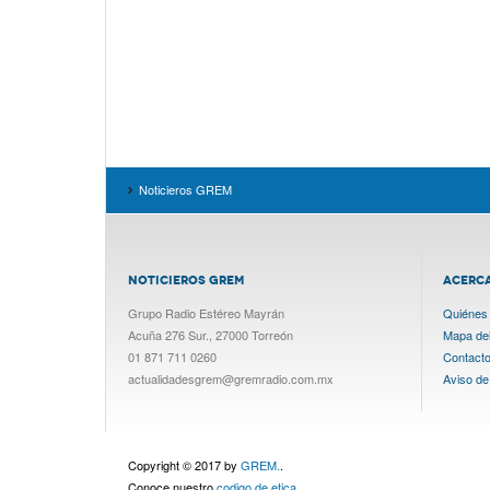
Noticieros GREM
NOTICIEROS GREM
ACERC
Grupo Radio Estéreo Mayrán
Quiénes
Acuña 276 Sur., 27000 Torreón
Mapa del 
01 871 711 0260
Contact
actualidadesgrem@gremradio.com.mx
Aviso de
Copyright © 2017 by
GREM.
.
Conoce nuestro
codigo de etica.