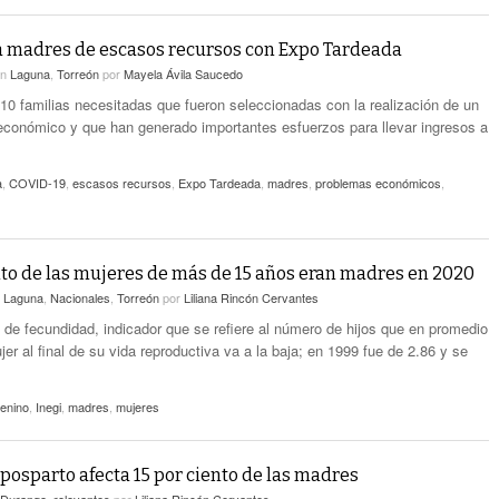
 madres de escasos recursos con Expo Tardeada
en
Laguna
,
Torreón
por
Mayela Ávila Saucedo
10 familias necesitadas que fueron seleccionadas con la realización de un
económico y que han generado importantes esfuerzos para llevar ingresos a
a
,
COVID-19
,
escasos recursos
,
Expo Tardeada
,
madres
,
problemas económicos
,
nto de las mujeres de más de 15 años eran madres en 2020
n
Laguna
,
Nacionales
,
Torreón
por
Liliana Rincón Cervantes
l de fecundidad, indicador que se refiere al número de hijos que en promedio
er al final de su vida reproductiva va a la baja; en 1999 fue de 2.86 y se
enino
,
Inegi
,
madres
,
mujeres
posparto afecta 15 por ciento de las madres