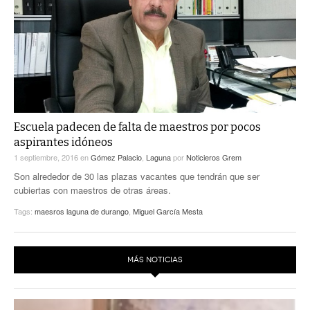
ACTUALIDADES GREM
PC29
EL EXACTO
GLOBO
EXA INFORMA
CONTEXTOS
DIÁLOGOS CON LA HISTORIA
TRAYECTO LAGUNA
TWEETS AND BEATS
A MEDIA MAÑANA
LA MEJOR 97.1 ESTÉREO GALLITO
A TODA LEY
Escuela padecen de falta de maestros por pocos
ACTUALIDADES GREM
aspirantes idóneos
ENTRE LAGUNEROS
PULSO
1 septiembre, 2016
en
Gómez Palacio
,
Laguna
por
Noticieros Grem
Son alrededor de 30 las plazas vacantes que tendrán que ser
LA MEJOR INFORMACIÓN
cubiertas con maestros de otras áreas.
Tags:
maesros laguna de durango
,
Miguel García Mesta
MÁS NOTICIAS