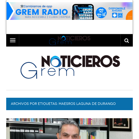
INICIO
LAGUNA
COAHUILA
TORREÓN
DURANGO
GÓMEZ PALACIO
ARCHIVOS POR ETIQUETAS:
DEPORTES
LERDO
MAESROS LAGUNA DE DURANGO
PROGRAMAS
COLABORADORES
EXA