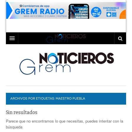
INICIO
LAGUNA
COAHUILA
TORREÓN
DURANGO
GÓMEZ PALACIO
ARCHIVOS POR ETIQUETAS:
DEPORTES
LERDO
MAESTRO PUEBLA
PROGRAMAS
Sin resultados
Parece que no encontramos lo que necesitas, puedes intentar con la
COLABORADORES
EXA
búsqueda