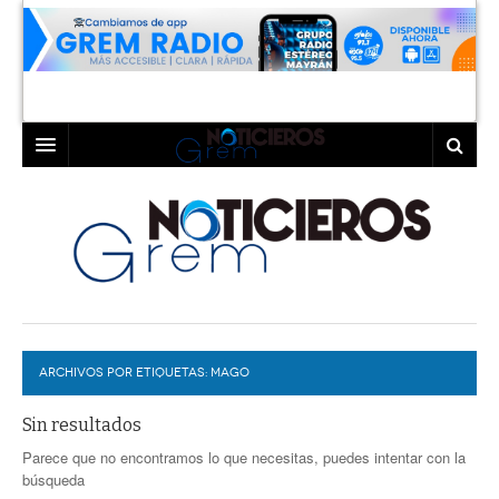
INICIO
LAGUNA
COAHUILA
TORREÓN
DURANGO
GÓMEZ PALACIO
ARCHIVOS POR ETIQUETAS:
DEPORTES
LERDO
MAGO
PROGRAMAS
Sin resultados
Parece que no encontramos lo que necesitas, puedes intentar con la
COLABORADORES
EXA
búsqueda