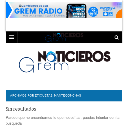
INICIO
LAGUNA
COAHUILA
TORREÓN
DURANGO
GÓMEZ PALACIO
ARCHIVOS POR ETIQUETAS:
DEPORTES
LERDO
MANTECONCHAS
PROGRAMAS
Sin resultados
Parece que no encontramos lo que necesitas, puedes intentar con la
COLABORADORES
EXA
búsqueda