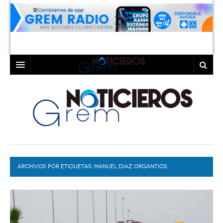
INICIO
LAGUNA
COAHUILA
TORREÓN
DURANGO
GÓMEZ PALACIO
ARCHIVOS POR ETIQUETAS:
DEPORTES
LERDO
MANUEL DIAZ ORGANTIOS
PROGRAMAS
COLABORADORES
EXA