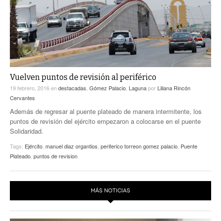
ACTUALIDADES GREM
PC29
EL EXACTO
GLOBO
EXA INFORMA
CONTEXTOS
DIÁLOGOS CON LA HISTORIA
TRAYECTO LAGUNA
TWEETS AND BEATS
A MEDIA MAÑANA
LA MEJOR 97.1 ESTÉREO GALLITO
Vuelven puntos de revisión al periférico
19 febrero, 2016
en
destacadas
,
Gómez Palacio
,
Laguna
por
Liliana Rincón
A TODA LEY
ACTUALIDADES GREM
Cervantes
ENTRE LAGUNEROS
Además de regresar al puente plateado de manera intermitente, los
PULSO
puntos de revisión del ejército empezaron a colocarse en el puente
Solidaridad.
LA MEJOR INFORMACIÓN
Tags:
Ejército
,
manuel diaz organtios
,
periferico torreon gomez palacio
,
Puente
Plateado
,
puntos de revision
MÁS NOTICIAS