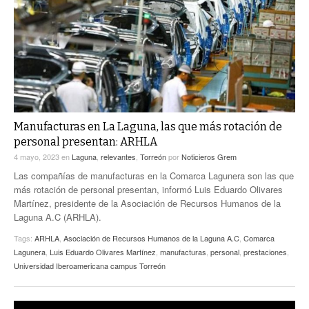
ACTUALIDADES GREM
PC29
EL EXACTO
GLOBO
EXA INFORMA
CONTEXTOS
DIÁLOGOS CON LA HISTORIA
TRAYECTO LAGUNA
TWEETS AND BEATS
A MEDIA MAÑANA
LA MEJOR 97.1 ESTÉREO GALLITO
A TODA LEY
Manufacturas en La Laguna, las que más rotación de
ACTUALIDADES GREM
personal presentan: ARHLA
ENTRE LAGUNEROS
PULSO
4 mayo, 2023
en
Laguna
,
relevantes
,
Torreón
por
Noticieros Grem
Las compañías de manufacturas en la Comarca Lagunera son las que
LA MEJOR INFORMACIÓN
más rotación de personal presentan, informó Luis Eduardo Olivares
Martínez, presidente de la Asociación de Recursos Humanos de la
Laguna A.C (ARHLA).
Tags:
ARHLA
,
Asociación de Recursos Humanos de la Laguna A.C
,
Comarca
Lagunera
,
Luis Eduardo Olivares Martínez
,
manufacturas
,
personal
,
prestaciones
,
Universidad Iberoamericana campus Torreón