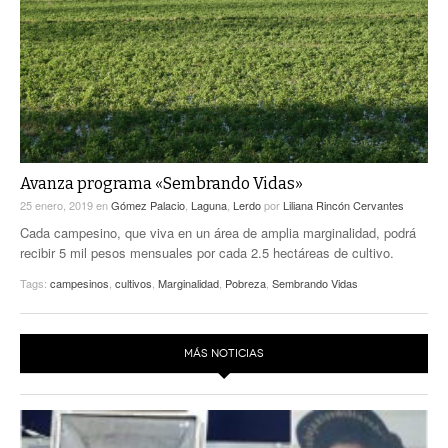
ACTUALIDADES GREM
PC29
EL EXACTO
GLOBO
EXA INFORMA
CONTEXTOS
DIÁLOGOS CON LA HISTORIA
TRAYECTO LAGUNA
TWEETS AND BEATS
A MEDIA MAÑANA
LA MEJOR 97.1 ESTÉREO GALLITO
A TODA LEY
Avanza programa «Sembrando Vidas»
ACTUALIDADES GREM
25 enero, 2019
en
Gómez Palacio
,
Laguna
,
Lerdo
por
Liliana Rincón Cervantes
ENTRE LAGUNEROS
PULSO
Cada campesino, que viva en un área de amplia marginalidad, podrá
recibir 5 mil pesos mensuales por cada 2.5 hectáreas de cultivo.
LA MEJOR INFORMACIÓN
Tags:
campesinos
,
cultivos
,
Marginalidad
,
Pobreza
,
Sembrando Vidas
MÁS NOTICIAS