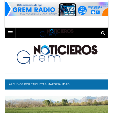
INICIO
LAGUNA
COAHUILA
TORREÓN
DURANGO
GÓMEZ PALACIO
ARCHIVOS POR ETIQUETAS:
DEPORTES
LERDO
MARGINALIDAD
PROGRAMAS
COLABORADORES
EXA