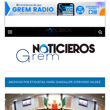
INICIO
LAGUNA
COAHUILA
TORREÓN
DURANGO
GÓMEZ PALACIO
ARCHIVOS POR ETIQUETAS:
DEPORTES
LERDO
MARÍA GUADALUPE OYERVIDES VALDEZ
PROGRAMAS
COLABORADORES
EXA