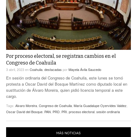
ACTUALIDADES GREM
PC29
EL EXACTO
GLOBO
EXA INFORMA
CONTEXTOS
DIÁLOGOS CON LA HISTORIA
TRAYECTO LAGUNA
TWEETS AND BEATS
A MEDIA MAÑANA
LA MEJOR 97.1 ESTÉREO GALLITO
A TODA LEY
Por proceso electoral, se registran cambios en el
ACTUALIDADES GREM
Congreso de Coahuila
ENTRE LAGUNEROS
PULSO
3 abril, 2023
en
Coahuila
,
destacadas
por
Mayela Ávila Saucedo
En sesión ordinaria del Congreso de Coahuila, este lunes se tomó
LA MEJOR INFORMACIÓN
protesta a Oscar David del Bosque Martínez como diputado local en
sustitución de Álvaro Moreira, quien pidió licencia temporal a este
cargo.
Tags:
Alvaro Moreira
,
Congreso de Coahuila
,
María Guadalupe Oyervides Valdez
,
Oscar David del Bosque
,
PAN
,
PRD
,
PRI
,
proceso electoral
,
sesión ordinaria
MÁS NOTICIAS