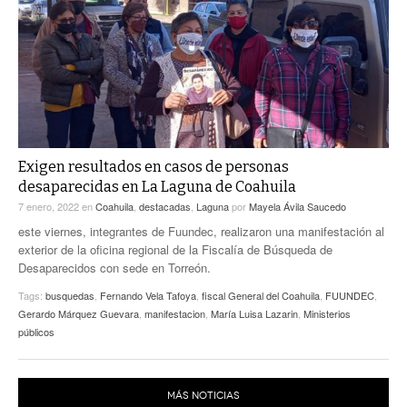
ACTUALIDADES GREM
PC29
EL EXACTO
GLOBO
EXA INFORMA
CONTEXTOS
DIÁLOGOS CON LA HISTORIA
TRAYECTO LAGUNA
TWEETS AND BEATS
A MEDIA MAÑANA
LA MEJOR 97.1 ESTÉREO GALLITO
A TODA LEY
Exigen resultados en casos de personas
ACTUALIDADES GREM
desaparecidas en La Laguna de Coahuila
ENTRE LAGUNEROS
PULSO
7 enero, 2022
en
Coahuila
,
destacadas
,
Laguna
por
Mayela Ávila Saucedo
este viernes, integrantes de Fuundec, realizaron una manifestación al
LA MEJOR INFORMACIÓN
exterior de la oficina regional de la Fiscalía de Búsqueda de
Desaparecidos con sede en Torreón.
Tags:
busquedas
,
Fernando Vela Tafoya
,
fiscal General del Coahuila
,
FUUNDEC
,
Gerardo Márquez Guevara
,
manifestacion
,
María Luisa Lazarin
,
Ministerios
públicos
MÁS NOTICIAS