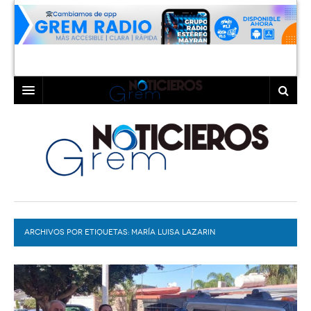
INICIO
LAGUNA
COAHUILA
TORREÓN
DURANGO
GÓMEZ PALACIO
ARCHIVOS POR ETIQUETAS:
DEPORTES
LERDO
MARÍA LUISA LAZARIN
PROGRAMAS
COLABORADORES
EXA