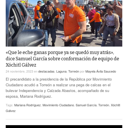
ACTUALIDADES GREM
PC29
EL EXACTO
GLOBO
EXA INFORMA
CONTEXTOS
DIÁLOGOS CON LA HISTORIA
TRAYECTO LAGUNA
TWEETS AND BEATS
A MEDIA MAÑANA
LA MEJOR 97.1 ESTÉREO GALLITO
A TODA LEY
«Que le eche ganas porque ya se quedó muy atrás»,
ACTUALIDADES GREM
dice Samuel García sobre conformación de equipo de
ENTRE LAGUNEROS
Xóchitl Gálvez
PULSO
24 noviembre, 2023
en
destacadas
,
Laguna
,
Torreón
por
Mayela Ávila Saucedo
LA MEJOR INFORMACIÓN
El precandidato a la presidencia de la República por Movimiento
Ciudadano acudió a Torreón a realizar una pega de calcas en el
bulevar Independencia y Calzada Abastos, acompañado de su
esposa, Mariana Rodríguez.
Tags:
Mariana Rodríguez
,
Movimiento Ciudadano
,
Samuel García
,
Torreón
,
Xóchitl
Gálvez