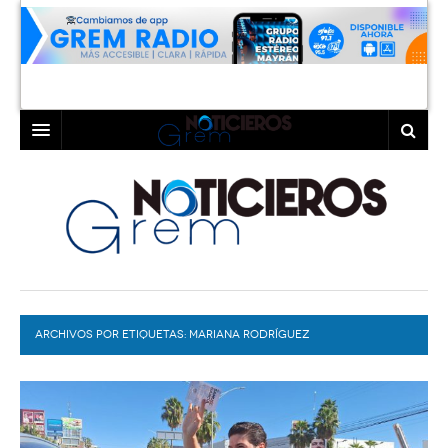
INICIO
LAGUNA
COAHUILA
TORREÓN
DURANGO
GÓMEZ PALACIO
ARCHIVOS POR ETIQUETAS:
DEPORTES
LERDO
MARIANA RODRÍGUEZ
PROGRAMAS
COLABORADORES
EXA