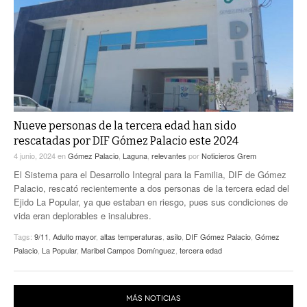
ACTUALIDADES GREM
PC29
EL EXACTO
GLOBO
EXA INFORMA
CONTEXTOS
DIÁLOGOS CON LA HISTORIA
TRAYECTO LAGUNA
TWEETS AND BEATS
A MEDIA MAÑANA
LA MEJOR 97.1 ESTÉREO GALLITO
A TODA LEY
Nueve personas de la tercera edad han sido
ACTUALIDADES GREM
rescatadas por DIF Gómez Palacio este 2024
ENTRE LAGUNEROS
PULSO
4 junio, 2024
en
Gómez Palacio
,
Laguna
,
relevantes
por
Noticieros Grem
El Sistema para el Desarrollo Integral para la Familia, DIF de Gómez
LA MEJOR INFORMACIÓN
Palacio, rescató recientemente a dos personas de la tercera edad del
Ejido La Popular, ya que estaban en riesgo, pues sus condiciones de
vida eran deplorables e insalubres.
Tags:
9/11
,
Adulto mayor
,
altas temperaturas
,
asilo
,
DIF Gómez Palacio
,
Gómez
Palacio
,
La Popular
,
Maribel Campos Domínguez
,
tercera edad
MÁS NOTICIAS