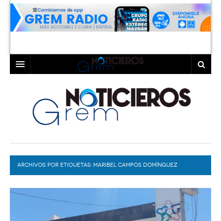
INICIO
LAGUNA
COAHUILA
TORREÓN
DURANGO
GÓMEZ PALACIO
ARCHIVOS POR ETIQUETAS:
DEPORTES
LERDO
MARIBEL CAMPOS DOMÍNGUEZ
PROGRAMAS
COLABORADORES
EXA