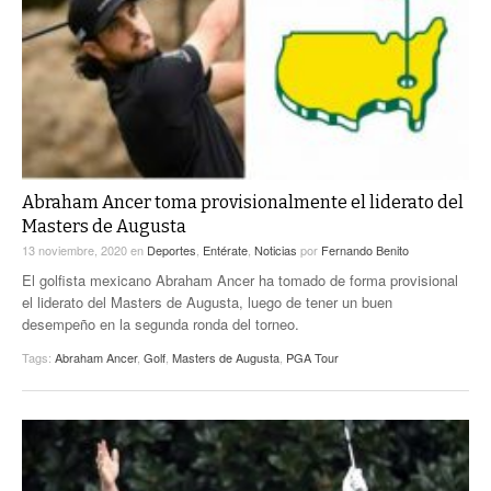
Abraham Ancer toma provisionalmente el liderato del
Masters de Augusta
13 noviembre, 2020
en
Deportes
,
Entérate
,
Noticias
por
Fernando Benito
El golfista mexicano Abraham Ancer ha tomado de forma provisional
el liderato del Masters de Augusta, luego de tener un buen
desempeño en la segunda ronda del torneo.
Tags:
Abraham Ancer
,
Golf
,
Masters de Augusta
,
PGA Tour