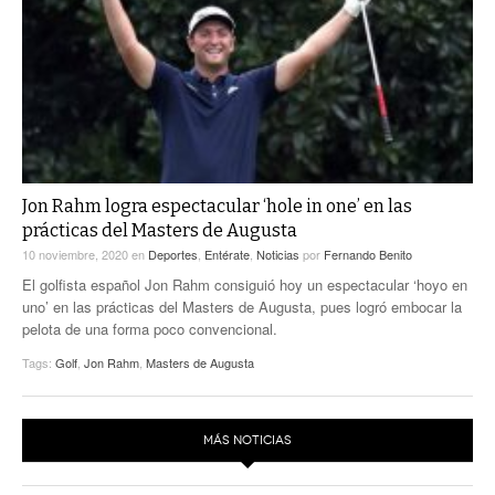
Jon Rahm logra espectacular ‘hole in one’ en las
prácticas del Masters de Augusta
10 noviembre, 2020
en
Deportes
,
Entérate
,
Noticias
por
Fernando Benito
El golfista español Jon Rahm consiguió hoy un espectacular ‘hoyo en
uno’ en las prácticas del Masters de Augusta, pues logró embocar la
pelota de una forma poco convencional.
Tags:
Golf
,
Jon Rahm
,
Masters de Augusta
MÁS NOTICIAS