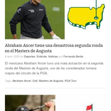
ACTUALIDADES GREM
PC29
EL EXACTO
GLOBO
EXA INFORMA
CONTEXTOS
DIÁLOGOS CON LA HISTORIA
TRAYECTO LAGUNA
TWEETS AND BEATS
A MEDIA MAÑANA
LA MEJOR 97.1 ESTÉREO GALLITO
A TODA LEY
Abraham Ancer tiene una desastrosa segunda ronda
ACTUALIDADES GREM
en el Masters de Augusta
ENTRE LAGUNEROS
PULSO
8 abril, 2022
en
Deportes
,
Entérate
,
Noticias
por
Fernando Benito
El mexicano Abraham Ancer tuvo una mala actuación en la segunda
LA MEJOR INFORMACIÓN
ronda del Masters de Augusta, uno de los considerados torneos
majors del circuito de la PGA.
Tags:
Abraham Ancer
,
Golf
,
Masters de Augusta
,
PGA Tour