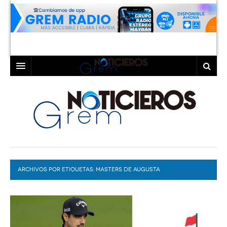
INICIO
LAGUNA
COAHUILA
TORREÓN
DURANGO
GÓMEZ PALACIO
ARCHIVOS POR ETIQUETAS:
DEPORTES
LERDO
MASTERS DE AUGUSTA
PROGRAMAS
COLABORADORES
EXA