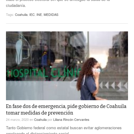
ciudadanía.
Tags:
Coahuila
,
IEC
,
INE
,
MEDIDAS
En fase dos de emergencia, pide gobierno de Coahuila
tomar medidas de prevención
24 marzo, 2020
en
Coahuila
por
Liliana Rincón Cervantes
Tanto Gobierno federal como estatal buscan evitar aglomeraciones
empleando el distanciamiento social.