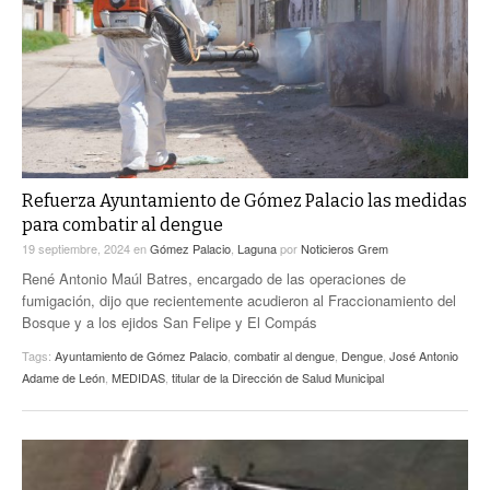
ACTUALIDADES GREM
PC29
EL EXACTO
GLOBO
EXA INFORMA
CONTEXTOS
DIÁLOGOS CON LA HISTORIA
TRAYECTO LAGUNA
TWEETS AND BEATS
A MEDIA MAÑANA
LA MEJOR 97.1 ESTÉREO GALLITO
A TODA LEY
Refuerza Ayuntamiento de Gómez Palacio las medidas
ACTUALIDADES GREM
para combatir al dengue
ENTRE LAGUNEROS
PULSO
19 septiembre, 2024
en
Gómez Palacio
,
Laguna
por
Noticieros Grem
René Antonio Maúl Batres, encargado de las operaciones de
LA MEJOR INFORMACIÓN
fumigación, dijo que recientemente acudieron al Fraccionamiento del
Bosque y a los ejidos San Felipe y El Compás
Tags:
Ayuntamiento de Gómez Palacio
,
combatir al dengue
,
Dengue
,
José Antonio
Adame de León
,
MEDIDAS
,
titular de la Dirección de Salud Municipal