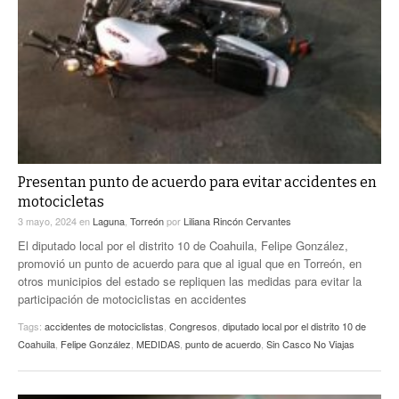
Presentan punto de acuerdo para evitar accidentes en
motocicletas
3 mayo, 2024
en
Laguna
,
Torreón
por
Liliana Rincón Cervantes
El diputado local por el distrito 10 de Coahuila, Felipe González,
promovió un punto de acuerdo para que al igual que en Torreón, en
otros municipios del estado se repliquen las medidas para evitar la
participación de motociclistas en accidentes
Tags:
accidentes de motociclistas
,
Congresos
,
diputado local por el distrito 10 de
Coahuila
,
Felipe González
,
MEDIDAS
,
punto de acuerdo
,
Sin Casco No Viajas