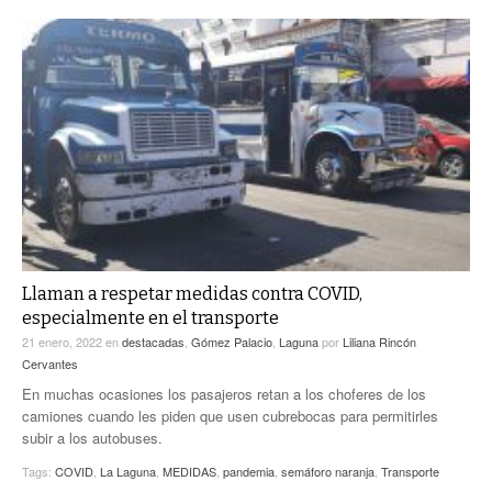
Llaman a respetar medidas contra COVID,
especialmente en el transporte
21 enero, 2022
en
destacadas
,
Gómez Palacio
,
Laguna
por
Liliana Rincón
Cervantes
En muchas ocasiones los pasajeros retan a los choferes de los
camiones cuando les piden que usen cubrebocas para permitirles
subir a los autobuses.
Tags:
COVID
,
La Laguna
,
MEDIDAS
,
pandemia
,
semáforo naranja
,
Transporte