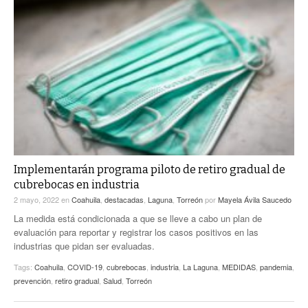
Implementarán programa piloto de retiro gradual de
cubrebocas en industria
2 mayo, 2022
en
Coahuila
,
destacadas
,
Laguna
,
Torreón
por
Mayela Ávila Saucedo
La medida está condicionada a que se lleve a cabo un plan de
evaluación para reportar y registrar los casos positivos en las
industrias que pidan ser evaluadas.
Tags:
Coahuila
,
COVID-19
,
cubrebocas
,
industria
,
La Laguna
,
MEDIDAS
,
pandemia
,
prevención
,
retiro gradual
,
Salud
,
Torreón