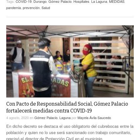
Tags:
COVID-19
,
Durango
,
Gómez Palacio
,
Hospitales
,
La Laguna
,
MEDIDAS
,
pandemia
,
prevención
,
Salud
Con Pacto de Responsabilidad Social, Gómez Palacio
fortalecerá medidas contra COVID-19
4 agosto, 2020
en
Gómez Palacio
,
Laguna
por
Mayela Ávila Saucedo
En dicho decreto se destaca el uso obligatorio del cubrebocas entre la
población y quien no lo use será sancionado con trabajo comunitario,
precisó el director de Protección Civil en el municipio