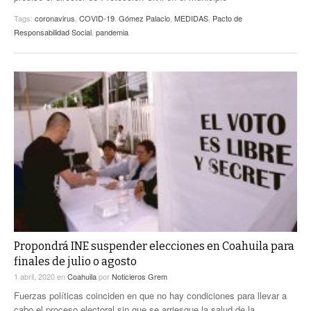
Tags:
coronavirus
,
COVID-19
,
Gómez Palacio
,
MEDIDAS
,
Pacto de
Responsabilidad Social
,
pandemia
Propondrá INE suspender elecciones en Coahuila para
finales de julio o agosto
1 abril, 2020
en
Coahuila
por
Noticieros Grem
Fuerzas políticas coinciden en que no hay condiciones para llevar a
cabo el proceso electoral sin que se arriesgue la salud de la