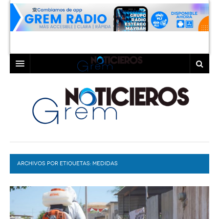
INICIO
LAGUNA
COAHUILA
TORREÓN
DURANGO
GÓMEZ PALACIO
ARCHIVOS POR ETIQUETAS:
DEPORTES
LERDO
MEDIDAS
PROGRAMAS
COLABORADORES
EXA