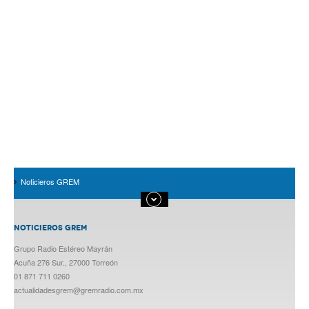
Noticieros GREM
NOTICIEROS GREM
Grupo Radio Estéreo Mayrán
Acuña 276 Sur., 27000 Torreón
01 871 711 0260
actualidadesgrem@gremradio.com.mx