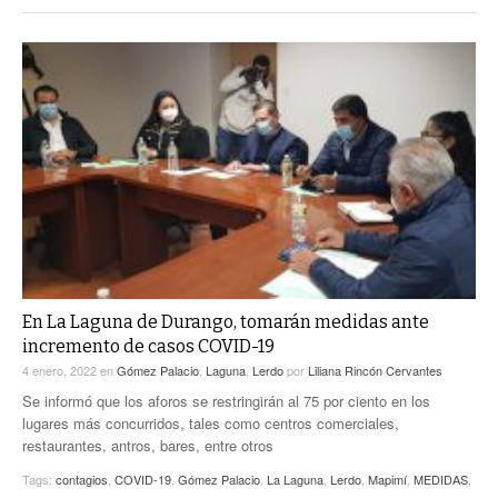
En La Laguna de Durango, tomarán medidas ante
incremento de casos COVID-19
4 enero, 2022
en
Gómez Palacio
,
Laguna
,
Lerdo
por
Liliana Rincón Cervantes
Se informó que los aforos se restringirán al 75 por ciento en los
lugares más concurridos, tales como centros comerciales,
restaurantes, antros, bares, entre otros
Tags:
contagios
,
COVID-19
,
Gómez Palacio
,
La Laguna
,
Lerdo
,
Mapimí
,
MEDIDAS
,