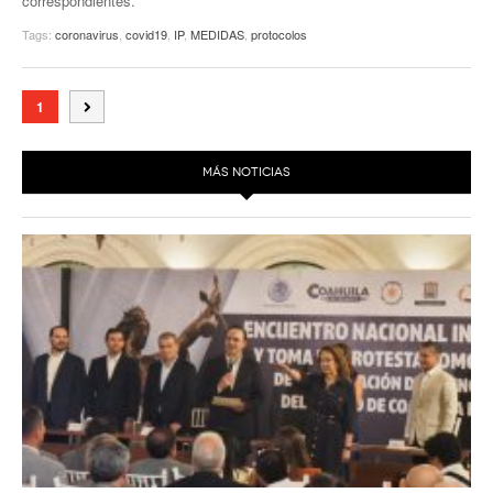
correspondientes.
Tags:
coronavirus
,
covid19
,
IP
,
MEDIDAS
,
protocolos
1
MÁS NOTICIAS