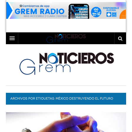
INICIO
LAGUNA
COAHUILA
TORREÓN
DURANGO
GÓMEZ PALACIO
ARCHIVOS POR ETIQUETAS:
DEPORTES
LERDO
MÉXICO DESTRUYENDO EL FUTURO
PROGRAMAS
COLABORADORES
EXA