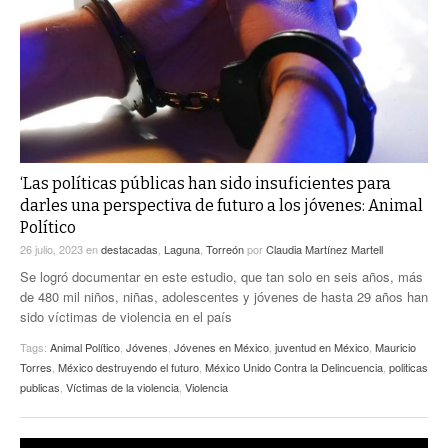
ACTUALIDADES GREM
PC29
EL EXACTO
GLOBO
EXA INFORMA
CONTEXTOS
DIÁLOGOS CON LA HISTORIA
TRAYECTO LAGUNA
TWEETS AND BEATS
A MEDIA MAÑANA
LA MEJOR 97.1 ESTÉREO GALLITO
A TODA LEY
‘Las políticas públicas han sido insuficientes para
ACTUALIDADES GREM
darles una perspectiva de futuro a los jóvenes: Animal
ENTRE LAGUNEROS
Político
PULSO
26 julio, 2023
en
destacadas
,
Laguna
,
Torreón
por
Claudia Martínez Martell
LA MEJOR INFORMACIÓN
Se logró documentar en este estudio, que tan solo en seis años, más
de 480 mil niños, niñas, adolescentes y jóvenes de hasta 29 años han
sido víctimas de violencia en el país
Tags:
Animal Político
,
Jóvenes
,
Jóvenes en México
,
juventud en México
,
Mauricio
Torres
,
México destruyendo el futuro
,
México Unido Contra la Delincuencia
,
politicas
publicas
,
Víctimas de la violencia
,
Violencia