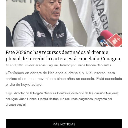
ACTUALIDADES GREM
PC29
EL EXACTO
GLOBO
EXA INFORMA
CONTEXTOS
DIÁLOGOS CON LA HISTORIA
TRAYECTO LAGUNA
TWEETS AND BEATS
A MEDIA MAÑANA
LA MEJOR 97.1 ESTÉREO GALLITO
A TODA LEY
Este 2026 no hay recursos destinados al drenaje
ACTUALIDADES GREM
pluvial de Torreón; la cartera está cancelada: Conagua
ENTRE LAGUNEROS
PULSO
10 abril, 2026
en
destacadas
,
Laguna
,
Torreón
por
Liliana Rincón Cervantes
«Teníamos en cartera de Hacienda el drenaje pluvial inscrito, esta
LA MEJOR INFORMACIÓN
cartera si no tiene movimiento cinco años se cancela. Está cancelada
el día de hoy», aclaró.
Tags:
director de la Región Cuencas Centrales del Norte de la Comisión Nacional
del Agua
,
Juan Gabriel Riestra Beltrán
,
No recursos asignados
,
proyecto del
drenaje pluvial
MÁS NOTICIAS