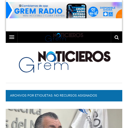
INICIO
LAGUNA
COAHUILA
TORREÓN
DURANGO
GÓMEZ PALACIO
ARCHIVOS POR ETIQUETAS:
DEPORTES
LERDO
NO RECURSOS ASIGNADOS
PROGRAMAS
COLABORADORES
EXA