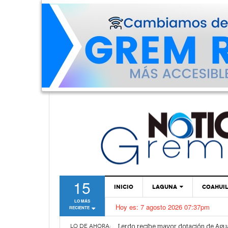
15
INICIO
LAGUNA
COAHUI
LO MÁS
Hoy es:
7 agosto 2026 07:37pm
RECIENTE
TORREÓN
Vamos a ser parte de esta nueva et
Lerdo recibe mayor dotación de Agu
GÓMEZ PALACIO
LO DE AHORA: