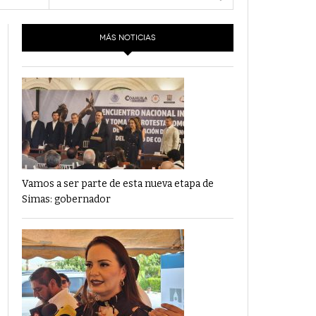
- 6 junio,
Los Dichos Y La Velocidad Por PC29
2022
MÁS NOTICIAS
‘Los Partidos Políticos No Merecen
- 18 mayo, 2022
Financiamiento’ Por PC29
‘La Laguna: Bomba De Tiempo Por Falta De
- 17 mayo, 2021
Planeación’ Por PC29
‘Las Corrupciones, Sus Formas Y Efectos’ Por
- 7 mayo, 2021
PC29
Vamos a ser parte de esta nueva etapa de
Simas: gobernador