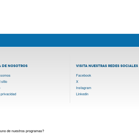
A DE NOSOTROS
VISITA NUESTRAS REDES SOCIALES
 somos
Facebook
sitio
X
o
Instagram
 privacidad
Linkedin
lguno de nuestros programas?