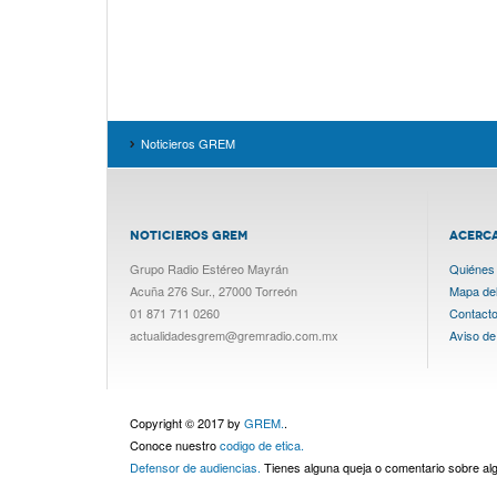
Noticieros GREM
NOTICIEROS GREM
ACERC
Grupo Radio Estéreo Mayrán
Quiénes
Acuña 276 Sur., 27000 Torreón
Mapa del 
01 871 711 0260
Contact
actualidadesgrem@gremradio.com.mx
Aviso de
Copyright © 2017 by
GREM.
.
Conoce nuestro
codigo de etica.
Defensor de audiencias.
Tienes alguna queja o comentario sobre a