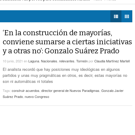
voto ciudadano a 50 jueces en 2028
- hace 4 horas -
DIÁLOGOS CON LA
- hace 5 horas -
Detectan Robo A Través Del C2
na Lerdo; cámaras captan a responsables
- hace 4 horas -
HISTORIA
regulación de lotes baldíos
- hace 5 horas -
TWEETS AND
Sistema Vial Revolución-Vasconcelos Tiene Un
BEATS
‘En la construcción de mayorías,
- hace 6 horas -
Avance De 33 Por Ciento
LA MEJOR 97.1
conviene sumarse a ciertas iniciativas
ESTÉREO GALLITO
No Hubo Daños A Obras Del Sistema Vial
y a otras no’: Gonzalo Suárez Prado
- hace
Abastos- Independencia Por Las Lluvias
6 horas -
10 junio, 2021
en
Laguna
,
Nacionales
,
relevantes
,
Torreón
por
Claudia Martínez Martell
Coparmex Laguna Se Reunirá Con CFE La
El analista recordó que hay posiciones muy ideológicas en algunos
- hace 7 horas -
Próxima Semana
partidos y unas muy pragmáticas en otros, es decir, estas mayorías no
son ni automáticas ni totales
Tags:
construir acuerdos
,
director general de Nuevos Paradigmas
,
Gonzalo Javier
Suárez Prado
,
nuevo Congreso