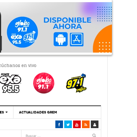
cúchanos en vivo
ES
ACTUALIDADES GREM
‘Se Vale Soñar Con Una Contraloría Ciudadana’
- 6 febrero, 2023
Por PC29