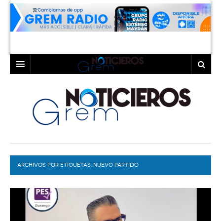
INICIO
LAGUNA
COAHUILA
TORREÓN
DURANGO
GÓMEZ PALACIO
ARCHIVOS POR ETIQUETAS:
DEPORTES
LERDO
NUEVO PARTIDO
PROGRAMAS
COLABORADORES
EXA