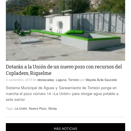
Dotarán a la Unión de un nuevo pozo con recursos del
Copladem; Riquelme
3 noviembre, 2015
en
destacadas
,
Laguna
,
Torreón
por
Mayela Ávila Saucedo
Sistema Municipal de Aguas y Saneamiento de Torreón ponga en
marcha el pozo número 14 «La Unión» para otorgar agua potable a
este sector
Tags:
La Unión
,
Nuevo Pozo
,
Simas
MÁS NOTICIAS