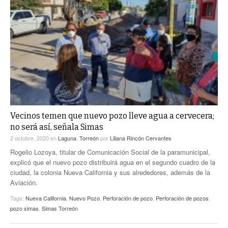
Vecinos temen que nuevo pozo lleve agua a cervecera;
no será así, señala Simas
2 octubre, 2020
en
Laguna
,
Torreón
por
Liliana Rincón Cervantes
Rogelio Lozoya, titular de Comunicación Social de la paramunicipal,
explicó que el nuevo pozo distribuirá agua en el segundo cuadro de la
ciudad, la colonia Nueva California y sus alrededores, además de la
Aviación.
Tags:
Nueva California
,
Nuevo Pozo
,
Perforación de pozo
,
Perforación de pozos
,
pozo simas
,
Simas Torreón