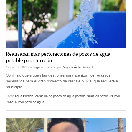
ACTUALIDADES GREM
PC29
EL EXACTO
GLOBO
EXA INFORMA
CONTEXTOS
DIÁLOGOS CON LA HISTORIA
TRAYECTO LAGUNA
TWEETS AND BEATS
A MEDIA MAÑANA
LA MEJOR 97.1 ESTÉREO GALLITO
A TODA LEY
Realizarán más perforaciones de pozos de agua
ACTUALIDADES GREM
potable para Torreón
ENTRE LAGUNEROS
PULSO
12 enero, 2026
en
Laguna
,
Torreón
por
Mayela Ávila Saucedo
Confirmó que siguen las gestiones para aterrizar los recursos
LA MEJOR INFORMACIÓN
necesarios para el gran proyecto de drenaje pluvial que requiere el
municipio.
Tags:
Agua Potable
,
creación de pozos de agua potable
,
fallas en pozos
,
Nuevo
Pozo
,
nuevo pozo de agua