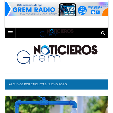
INICIO
LAGUNA
COAHUILA
TORREÓN
DURANGO
GÓMEZ PALACIO
ARCHIVOS POR ETIQUETAS:
DEPORTES
LERDO
NUEVO POZO
PROGRAMAS
COLABORADORES
EXA