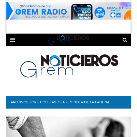
INICIO
LAGUNA
COAHUILA
TORREÓN
DURANGO
GÓMEZ PALACIO
ARCHIVOS POR ETIQUETAS:
DEPORTES
LERDO
OLA FEMINISTA DE LA LAGUNA
PROGRAMAS
COLABORADORES
EXA