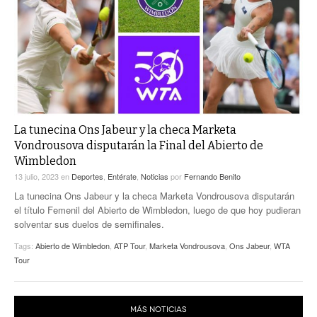
ACTUALIDADES GREM
PC29
EL EXACTO
GLOBO
EXA INFORMA
CONTEXTOS
DIÁLOGOS CON LA HISTORIA
TRAYECTO LAGUNA
TWEETS AND BEATS
A MEDIA MAÑANA
LA MEJOR 97.1 ESTÉREO GALLITO
A TODA LEY
La tunecina Ons Jabeur y la checa Marketa
ACTUALIDADES GREM
Vondrousova disputarán la Final del Abierto de
ENTRE LAGUNEROS
Wimbledon
PULSO
13 julio, 2023
en
Deportes
,
Entérate
,
Noticias
por
Fernando Benito
LA MEJOR INFORMACIÓN
La tunecina Ons Jabeur y la checa Marketa Vondrousova disputarán
el título Femenil del Abierto de Wimbledon, luego de que hoy pudieran
solventar sus duelos de semifinales.
Tags:
Abierto de Wimbledon
,
ATP Tour
,
Marketa Vondrousova
,
Ons Jabeur
,
WTA
Tour
MÁS NOTICIAS