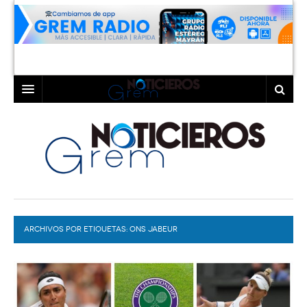
INICIO
LAGUNA
COAHUILA
TORREÓN
DURANGO
GÓMEZ PALACIO
ARCHIVOS POR ETIQUETAS:
DEPORTES
LERDO
ONS JABEUR
PROGRAMAS
COLABORADORES
EXA